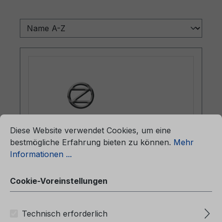
ationen ...
Cookie-Voreinstellungen
Diese Website verwendet Cookies, um eine
bestmögliche Erfahrung bieten zu können.
Mehr
Informationen ...
Betriebsanleitung Ford Kuga
CG3992da 07/2025 - Dänisch
Cookie-Voreinstellungen
Technisch erforderlich