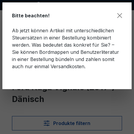
Offizieller Ford Partner
alt springen
Bitte beachten!
Ab jetzt können Artikel mit unterschiedlichen
Steuersätzen in einer Bestellung kombiniert
Ware
werden. Was bedeutet das konkret für Sie? –
Sie können Bordmappen und Benutzerliteratur
in einer Bestellung bündeln und zahlen somit
auch nur einmal Versandkosten.
Dänisch
Kuga Vignale (2019-)
Ford Kuga Vignale (2019-)
Dänisch
Produkte filtern