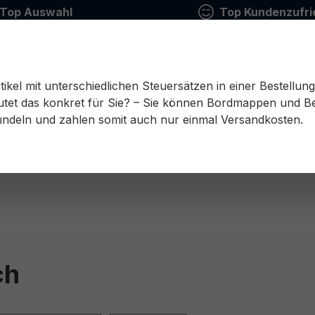
Top Auswahl
Top Kundenzufri
tikel mit unterschiedlichen Steuersätzen in einer Bestellun
tet das konkret für Sie? – Sie können Bordmappen und Ben
ündeln und zahlen somit auch nur einmal Versandkosten.
Estnisch
Finnisch
Französisch
Griechisch
esisch
Rumänisch
Russisch
Schwedisch
Sl
ch