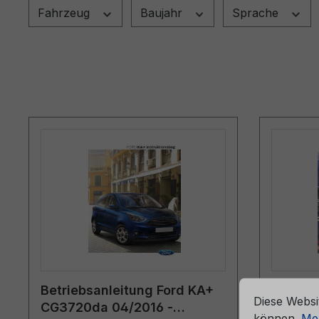
Fahrzeug
Baujahr
Sprache
che Erfahrung bieten zu können.
Mehr Informationen ...
Cookie-Vorein
Betriebsanleitung Ford KA+
Servic
Diese Websi
CG3720da 04/2016 -
06/202
können.
Meh