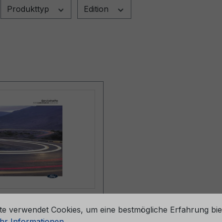
Produkttyp
Edition
stellungen
eheft CG2147DNK
te verwendet Cookies, um eine bestmögliche Erfahrung bie
4 - Dänemark
r Informationen ...