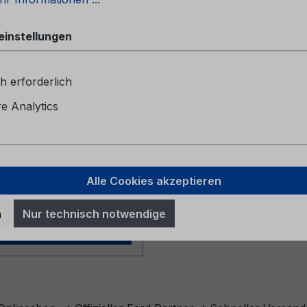
einstellungen
heftCG2147DNK 06/2024
ark
h erforderlich
 Analytics
r Preis:
Alle Cookies akzeptieren
l. MwSt. zzgl. Versandkosten
n
Nur technisch notwendige
In den Warenkorb