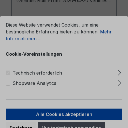
(Vehicles Built From: 2020-04-20 Vehicles
Built Up To: 2020-09-20)
ationen ...
Cookie-Voreinstellungen
Diese Website verwendet Cookies, um eine
bestmögliche Erfahrung bieten zu können.
Mehr
Informationen ...
Regulärer Preis:
47,25 €
Preise inkl. MwSt. zzgl. Versandkosten
Cookie-Voreinstellungen
In den Warenkorb
Technisch erforderlich
Shopware Analytics
Alle Cookies akzeptieren
Speichern
Nur technisch notwendige