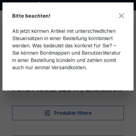
Offizieller Ford Partner
alt springen
Bitte beachten!
Ab jetzt können Artikel mit unterschiedlichen
Steuersätzen in einer Bestellung kombiniert
Ware
werden. Was bedeutet das konkret für Sie? –
Sie können Bordmappen und Benutzerliteratur
in einer Bestellung bündeln und zahlen somit
auch nur einmal Versandkosten.
Litauisch
Fiesta (2017)
Ford Fiesta (2017) Litauisch
Produkte filtern