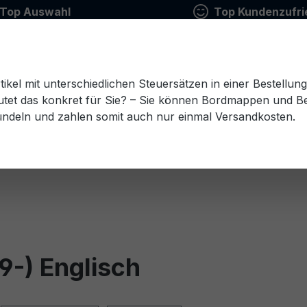
Top Auswahl
Top Kundenzufri
tikel mit unterschiedlichen Steuersätzen in einer Bestellun
tet das konkret für Sie? – Sie können Bordmappen und Ben
ündeln und zahlen somit auch nur einmal Versandkosten.
Estnisch
Finnisch
Französisch
Griechisch
esisch
Rumänisch
Russisch
Schwedisch
Sl
9-) Englisch