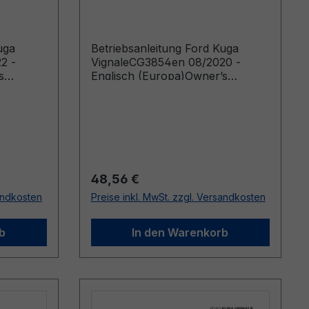
- Englisch (Europa)
uga
Betriebsanleitung Ford Kuga
2 -
VignaleCG3854en 08/2020 -
s
Englisch (Europa)Owner’s
rom:
Manual (Vehicles Built From:
t Up To:
28/09/2020 Vehicles Built Up To:
07/02/2021)
Regulärer Preis:
48,56 €
sandkosten
Preise inkl. MwSt. zzgl. Versandkosten
b
In den Warenkorb