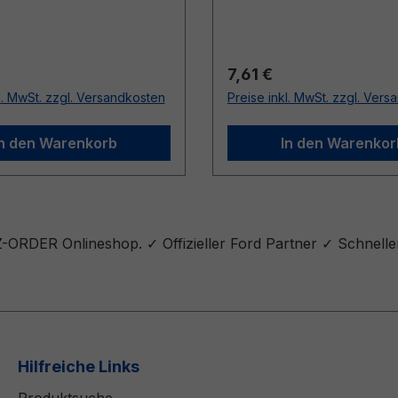
r Preis:
Regulärer Preis:
7,61 €
l. MwSt. zzgl. Versandkosten
Preise inkl. MwSt. zzgl. Ver
In den Warenkorb
In den Warenkor
Z-ORDER Onlineshop. ✓ Offizieller Ford Partner ✓ Schnelle
Hilfreiche Links
Produktsuche