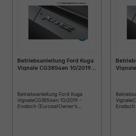
Betriebsanleitung Ford Kuga
Betrieb
Vignale CG3854en 10/2019 -
Vignal
Englisch (Europa)
Englisc
Betriebsanleitung Ford Kuga
Betriebs
VignaleCG3854en 10/2019 -
Vignale
Englisch (Europa)Owner’s
Englisch
Manual (Vehicles Built From:
Manual (
02/12/2019)
08/02/20
21/06/20