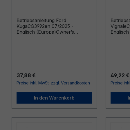
Englisch (Europa)
Englisc
Betriebsanleitung Ford
Betriebs
KugaCG3992en 07/2025 -
Vignale
Englisch (Europa)Owner’s
Englisch
Manual (Vehicles Built From:
Manual (
03/03/2026 Vehicles Built Up To:
22/06/20
20/07/2026)
28/08/2
Regulärer Preis:
Reguläre
37,88 €
49,22 €
Preise inkl. MwSt. zzgl. Versandkosten
Preise ink
In den Warenkorb