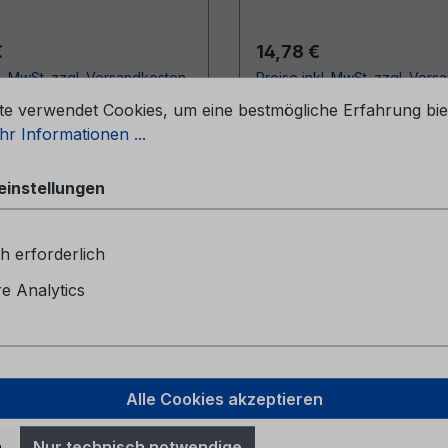
r Preis:
Regulärer Preis:
€
14,78 €
l. MwSt. zzgl. Versandkosten
Preise inkl. MwSt. zzgl. Ver
stellungen
te verwendet Cookies, um eine bestmögliche Erfahrung bie
In den Warenkorb
In den Warenkor
r Informationen ...
einstellungen
h erforderlich
 Analytics
Alle Cookies akzeptieren
leitung SYNC 3 HE5J-
Serviceheft CG2147G
n
Nur technisch notwendige