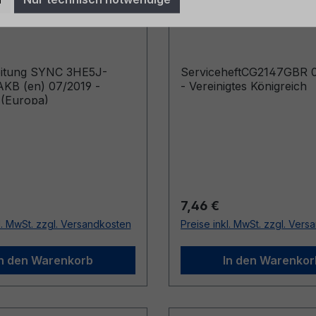
AKB (en) 07/2019 -
06/2024 - Vereinigte
h (Europa)
Königreich
eitung SYNC 3HE5J-
ServiceheftCG2147GBR 
KB (en) 07/2019 -
- Vereinigtes Königreich
 (Europa)
r Preis:
Regulärer Preis:
7,46 €
l. MwSt. zzgl. Versandkosten
Preise inkl. MwSt. zzgl. Ver
In den Warenkorb
In den Warenkor