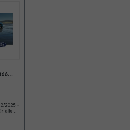
366
uropa)
r alle