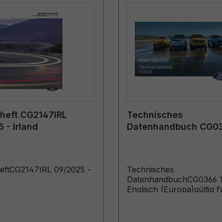
heft CG2147IRL
Technisches
 - Irland
Datenhandbuch CG0
12/2025 - Englisch (E
eftCG2147IRL 09/2025 -
Technisches
DatenhandbuchCG0366 12/2025 -
Englisch (Europa)gültig fü
Modelle