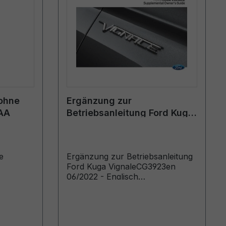
ohne
Ergänzung zur
-AA
Betriebsanleitung Ford Kuga
Vignale CG3923en 06/2022
- Englisch (Europa)
e
Ergänzung zur Betriebsanleitung
Ford Kuga VignaleCG3923en
06/2022 - Englisch
(Europa)Supplemental Owner's
Guide (Vehicles Built From:
29/08/2022)