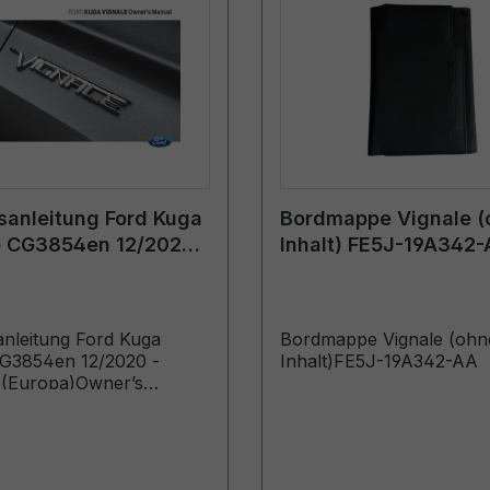
sanleitung Ford Kuga
Bordmappe Vignale (
e CG3854en 12/2020 -
Inhalt) FE5J-19A342
h (Europa)
anleitung Ford Kuga
Bordmappe Vignale (ohn
CG3854en 12/2020 -
Inhalt)FE5J-19A342-AA
 (Europa)Owner’s
Vehicles Built From:
21 Vehicles Built Up To:
21)