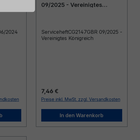
s
09/2025 - Vereinigtes
Königreich
06/2024
ServiceheftCG2147GBR 09/2025 -
Vereinigtes Königreich
Regulärer Preis:
7,46 €
sandkosten
Preise inkl. MwSt. zzgl. Versandkosten
b
In den Warenkorb