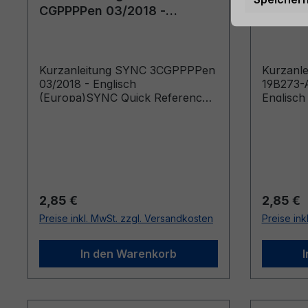
CGPPPPen 03/2018 -
19B273-
Englisch (Europa)
Englisc
Kurzanleitung SYNC 3CGPPPPen
Kurzanl
03/2018 - Englisch
19B273-A
(Europa)SYNC Quick Reference
Englisch
Guide (Vehicles Built From:
30/01/2018)
Regulärer Preis:
Reguläre
2,85 €
2,85 €
Preise inkl. MwSt. zzgl. Versandkosten
Preise ink
In den Warenkorb