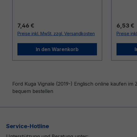
Regulärer Preis:
Reguläre
7,46 €
6,53 €
Preise inkl. MwSt. zzgl. Versandkosten
Preise ink
In den Warenkorb
Ford Kuga Vignale (2019-) Englisch online kaufen im 
bequem bestellen
Service-Hotline
Unterstützung und Beratung unter: