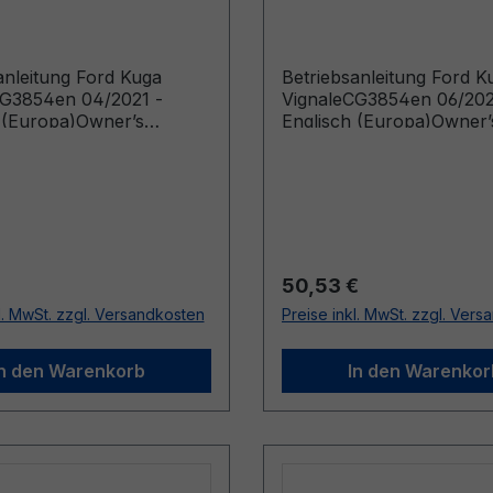
h (Europa)
- Englisch (Europa)
anleitung Ford Kuga
Betriebsanleitung Ford K
CG3854en 04/2021 -
VignaleCG3854en 06/202
 (Europa)Owner’s
Englisch (Europa)Owner’
Vehicles Built From:
Manual (Vehicles Built F
21 Vehicles Built Up To:
29/08/2022 Vehicles Buil
022)
17/01/2024)
r Preis:
Regulärer Preis:
50,53 €
l. MwSt. zzgl. Versandkosten
Preise inkl. MwSt. zzgl. Ver
In den Warenkorb
In den Warenkor