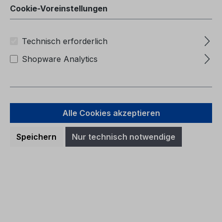
Cookie-Voreinstellungen
Technisch erforderlich
Shopware Analytics
Alle Cookies akzeptieren
Speichern
Nur technisch notwendige
Betriebsanleitung Ford Bronco
CG3977et 08/2022 - Estnisch
Betriebsanleitung Ford BroncoCG3977et
08/2022 - EstnischOmaniku käsiraamat