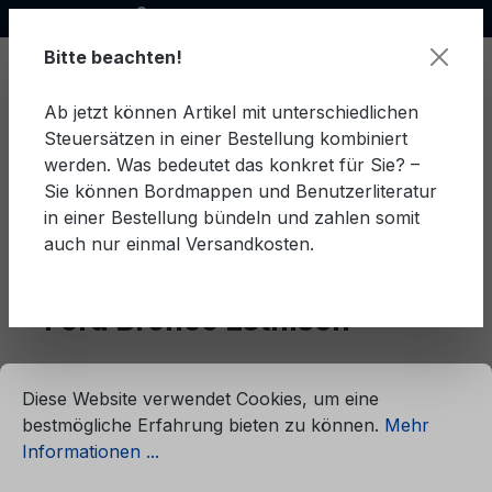
Offizieller Ford Partner
alt springen
Bitte beachten!
Ab jetzt können Artikel mit unterschiedlichen
Steuersätzen in einer Bestellung kombiniert
Ware
werden. Was bedeutet das konkret für Sie? –
Sie können Bordmappen und Benutzerliteratur
in einer Bestellung bündeln und zahlen somit
auch nur einmal Versandkosten.
Estnisch
Bronco
Ford Bronco Estnisch
ationen ...
Cookie-Voreinstellungen
Diese Website verwendet Cookies, um eine
Produkte filtern
bestmögliche Erfahrung bieten zu können.
Mehr
Informationen ...