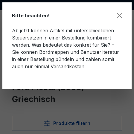
Offizieller Ford Partner
alt springen
Bitte beachten!
Ab jetzt können Artikel mit unterschiedlichen
Steuersätzen in einer Bestellung kombiniert
Ware
werden. Was bedeutet das konkret für Sie? –
Sie können Bordmappen und Benutzerliteratur
in einer Bestellung bündeln und zahlen somit
auch nur einmal Versandkosten.
Griechisch
Fiesta (2008)
Ford Fiesta (2008)
Griechisch
Produkte filtern