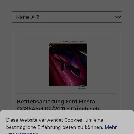
Betriebsanleitung Ford Fiesta
CG3545el 02/2011 - Griechisch
ationen ...
Cookie-Voreinstellungen
Diese Website verwendet Cookies, um eine
bestmögliche Erfahrung bieten zu können.
Mehr