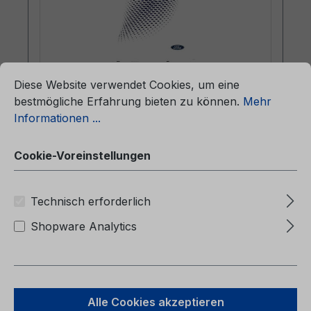
ationen ...
Cookie-Voreinstellungen
Diese Website verwendet Cookies, um eine
Betriebsanleitung Ford
bestmögliche Erfahrung bieten zu können.
Mehr
TOURNEO/TRANSIT CONNECT
Informationen ...
CG2KF0de 04/2024 - Deutsch
Cookie-Voreinstellungen
Betriebsanleitung Ford
TOURNEO/TRANSIT CONNECTCG2KF0de
04/2024 - DeutschKundenliteratur (gebaut
Technisch erforderlich
ab 13.05.2024 gebaut bis 08.09.2024)
Shopware Analytics
Regulärer Preis:
36,57 €
Alle Cookies akzeptieren