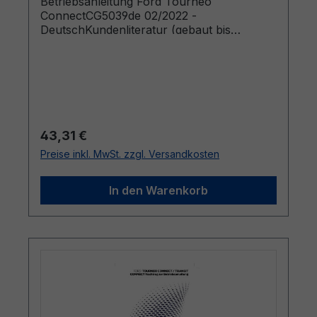
Betriebsanleitung Ford Tourneo
ConnectCG5039de 02/2022 -
DeutschKundenliteratur (gebaut bis
19.06.2022)
Regulärer Preis:
43,31 €
Preise inkl. MwSt. zzgl. Versandkosten
In den Warenkorb