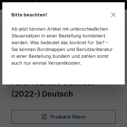
Offizieller Ford Partner
alt springen
Bitte beachten!
Ab jetzt können Artikel mit unterschiedlichen
Steuersätzen in einer Bestellung kombiniert
Ware
werden. Was bedeutet das konkret für Sie? –
Sie können Bordmappen und Benutzerliteratur
in einer Bestellung bündeln und zahlen somit
auch nur einmal Versandkosten.
Deutsch
Tourneo Connect (2022-)
Ford Tourneo Connect
(2022-) Deutsch
Produkte filtern