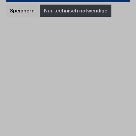
Preise inkl. MwSt. zzgl. Versandkosten
Speichern
Nur technisch notwendige
In den Warenkorb
Betriebsanleitung Ford
TOURNEO/TRANSIT CONNECT
CG2KF0de 06/2022 - Deutsch