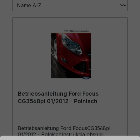
Betriebsanleitung Ford Focus
CG3568pl 01/2012 - Polnisch
Betriebsanleitung Ford FocusCG3568pl
01/2012 - PolnischInstrukcja obsługi
ationen ...
Cookie-Voreinstellungen