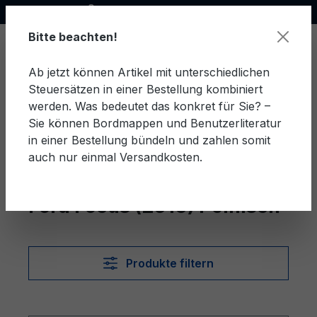
Offizieller Ford Partner
alt springen
Bitte beachten!
Ab jetzt können Artikel mit unterschiedlichen
Steuersätzen in einer Bestellung kombiniert
Ware
werden. Was bedeutet das konkret für Sie? –
Sie können Bordmappen und Benutzerliteratur
in einer Bestellung bündeln und zahlen somit
auch nur einmal Versandkosten.
Polnisch
Focus (2010)
Ford Focus (2010) Polnisch
Produkte filtern