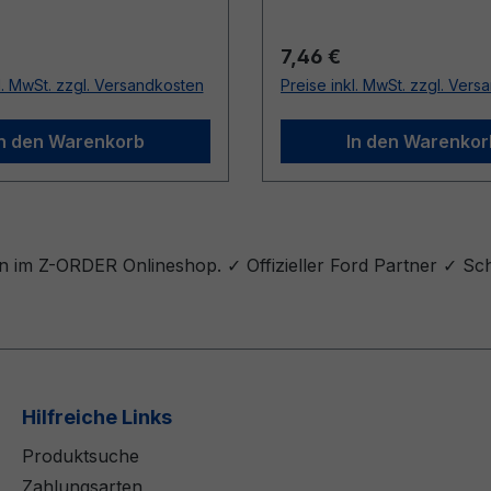
r Preis:
Regulärer Preis:
7,46 €
l. MwSt. zzgl. Versandkosten
Preise inkl. MwSt. zzgl. Ver
In den Warenkorb
In den Warenkor
n im Z-ORDER Onlineshop. ✓ Offizieller Ford Partner ✓ Sc
Hilfreiche Links
Produktsuche
Zahlungsarten