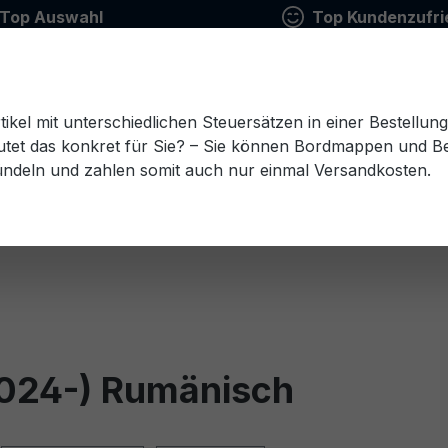
Top Auswahl
Top Kundenzufri
tikel mit unterschiedlichen Steuersätzen in einer Bestellun
tet das konkret für Sie? – Sie können Bordmappen und Ben
ündeln und zahlen somit auch nur einmal Versandkosten.
Estnisch
Finnisch
Französisch
Griechisch
esisch
Rumänisch
Russisch
Schwedisch
Sl
2024-) Rumänisch