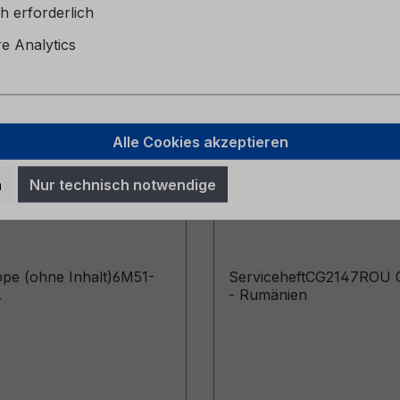
h erforderlich
 Analytics
Alle Cookies akzeptieren
pe (ohne Inhalt)
Serviceheft CG2147
n
Nur technisch notwendige
057-BA
06/2024 - Rumänien
pe (ohne Inhalt)6M51-
ServiceheftCG2147ROU 
A
- Rumänien