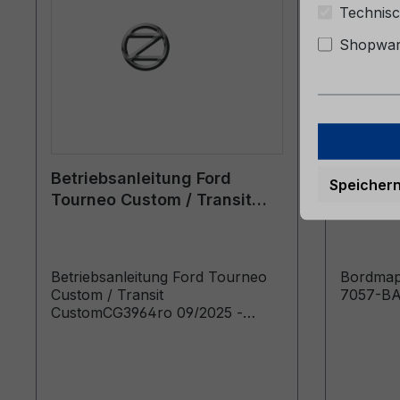
Technisc
Shopware
Betriebsanleitung Ford
Bordmap
Speicher
Tourneo Custom / Transit
6M51-7
Custom CG3964ro 09/2025 -
Rumänisch
Betriebsanleitung Ford Tourneo
Bordmap
Custom / Transit
7057-B
CustomCG3964ro 09/2025 -
RumänischManualul de utilizare
(Vehicule produse de la data de:
15.12.2025 Vehicule produse pana
la data de: 10.05.2026)