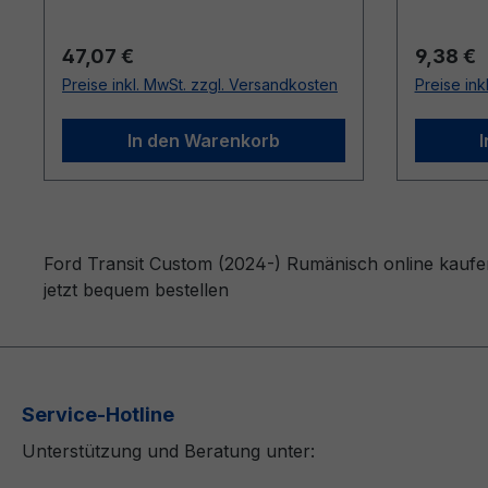
Regulärer Preis:
Reguläre
47,07 €
9,38 €
Preise inkl. MwSt. zzgl. Versandkosten
Preise ink
In den Warenkorb
Ford Transit Custom (2024-) Rumänisch online kaufe
jetzt bequem bestellen
Service-Hotline
Unterstützung und Beratung unter: