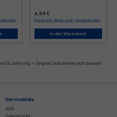
Regulärer Preis:
6,53 €
sandkosten
Preise inkl. MwSt. zzgl. Versandkosten
b
In den Warenkorb
sand & Lieferung ✓ Original Dokumente jetzt bequem
Servicelinks
AGB
Datenschutz