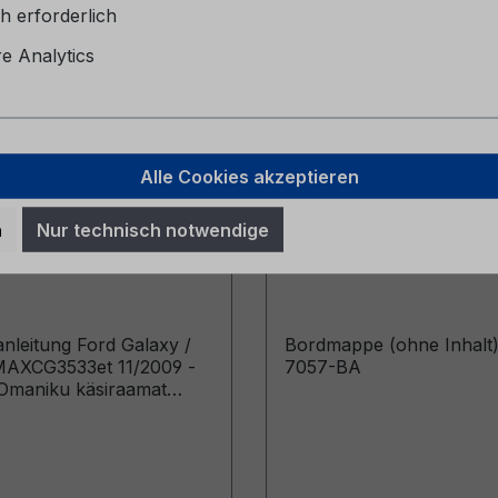
h erforderlich
 Analytics
Alle Cookies akzeptieren
sanleitung Ford
Bordmappe (ohne Inha
n
Nur technisch notwendige
/ Ford S-MAX
6M51-7057-BA
t 11/2009 - Estnisch
anleitung Ford Galaxy /
Bordmappe (ohne Inhalt
MAXCG3533et 11/2009 -
7057-BA
Omaniku käsiraamat
 Built From: 31.01.2010
 Built Up To: 22.08.2010)