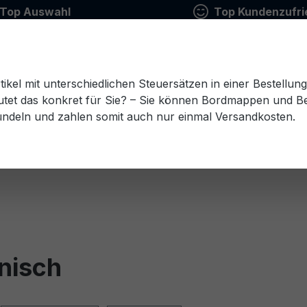
Top Auswahl
Top Kundenzufri
tikel mit unterschiedlichen Steuersätzen in einer Bestellun
tet das konkret für Sie? – Sie können Bordmappen und Ben
ündeln und zahlen somit auch nur einmal Versandkosten.
Estnisch
Finnisch
Französisch
Griechisch
esisch
Rumänisch
Russisch
Schwedisch
Sl
nisch