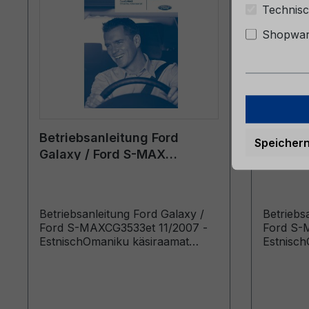
Technisc
Shopware
Betriebsanleitung Ford
Betrieb
Speicher
Galaxy / Ford S-MAX
Galaxy 
CG3533et 11/2007 - Estnisch
CG3533e
Betriebsanleitung Ford Galaxy /
Betriebs
Ford S-MAXCG3533et 11/2007 -
Ford S-
EstnischOmaniku käsiraamat
Estnisch
(Vehicles Built From: 31.08.2008
(Vehicles
Vehicles Built Up To: 01.02.2009)
Vehicles