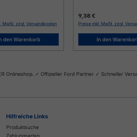
r Preis:
Regulärer Preis:
€
9,38 €
l. MwSt. zzgl. Versandkosten
Preise inkl. MwSt. zzgl. Ver
In den Warenkorb
In den Warenkor
R Onlineshop. ✓ Offizieller Ford Partner ✓ Schneller Ver
Hilfreiche Links
Produktsuche
Zahlungsarten