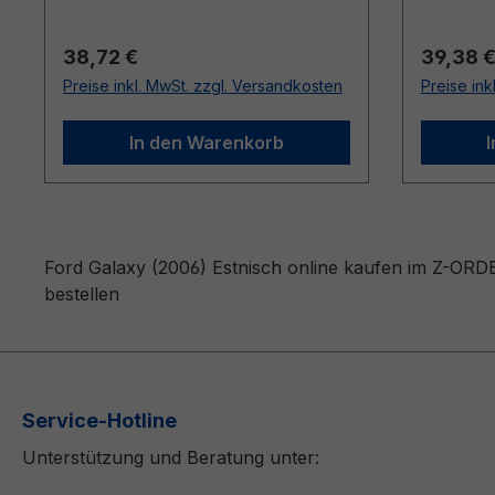
Regulärer Preis:
Reguläre
38,72 €
39,38 
Preise inkl. MwSt. zzgl. Versandkosten
Preise ink
In den Warenkorb
Ford Galaxy (2006) Estnisch online kaufen im Z-ORDE
bestellen
Service-Hotline
Unterstützung und Beratung unter: