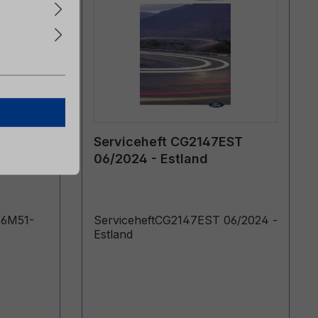
lt)
Serviceheft CG2147EST
06/2024 - Estland
)6M51-
ServiceheftCG2147EST 06/2024 -
Estland