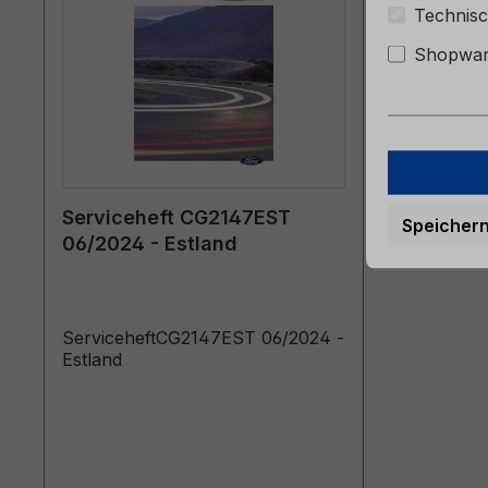
Technisc
Shopware
Serviceheft CG2147EST
Speicher
06/2024 - Estland
ServiceheftCG2147EST 06/2024 -
Estland