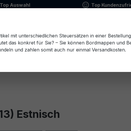
Top Auswahl
Top Kundenzufri
tikel mit unterschiedlichen Steuersätzen in einer Bestellun
tet das konkret für Sie? – Sie können Bordmappen und Ben
ündeln und zahlen somit auch nur einmal Versandkosten.
Estnisch
Finnisch
Französisch
Griechisch
esisch
Rumänisch
Russisch
Schwedisch
Sl
13) Estnisch