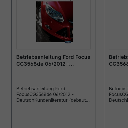
Betriebsanleitung Ford Focus
Betrieb
CG3568de 06/2012 -
CG3568
Deutsch
Deutsc
Betriebsanleitung Ford
Betriebs
FocusCG3568de 06/2012 -
FocusCG
DeutschKundenliteratur (gebaut
DeutschK
ab 29.05.2012 gebaut bis
ab 08.08
03.10.2012)
08.01.20