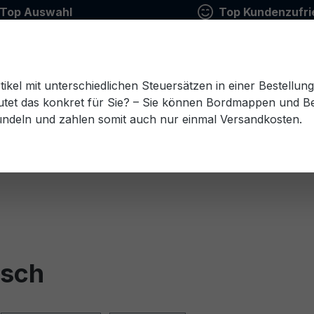
Top Auswahl
Top Kundenzufri
tikel mit unterschiedlichen Steuersätzen in einer Bestellun
tet das konkret für Sie? – Sie können Bordmappen und Ben
ündeln und zahlen somit auch nur einmal Versandkosten.
Estnisch
Finnisch
Französisch
Griechisch
esisch
Rumänisch
Russisch
Schwedisch
Sl
tsch