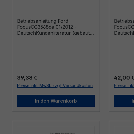
Deutsch
Deutsc
Betriebsanleitung Ford
Betriebs
FocusCG3568de 01/2012 -
FocusCG
DeutschKundenliteratur (gebaut
DeutschK
ab 09.01.2012 gebaut bis
ab 04.10
01.04.2012)
25.08.20
Regulärer Preis:
Reguläre
39,38 €
42,00 
Preise inkl. MwSt. zzgl. Versandkosten
Preise ink
In den Warenkorb