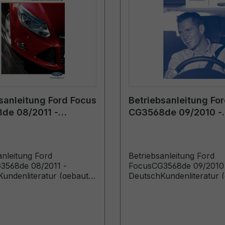
sanleitung Ford Focus
Betriebsanleitung Fo
de 08/2011 -
CG3568de 09/2010 -
h
Deutsch
anleitung Ford
Betriebsanleitung Ford
3568de 08/2011 -
FocusCG3568de 09/2010
undenliteratur (gebaut
DeutschKundenliteratur 
.2011 gebaut bis
ab 06.12.2010 gebaut bis
12)
07.03.2011)