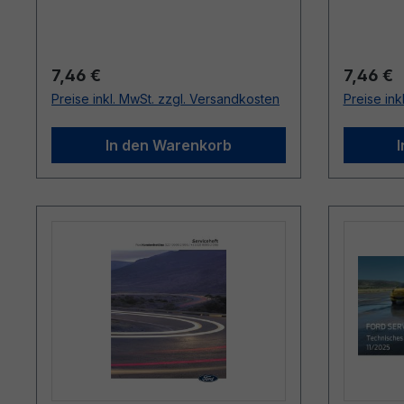
Regulärer Preis:
Reguläre
7,46 €
7,46 €
Preise inkl. MwSt. zzgl. Versandkosten
Preise ink
In den Warenkorb