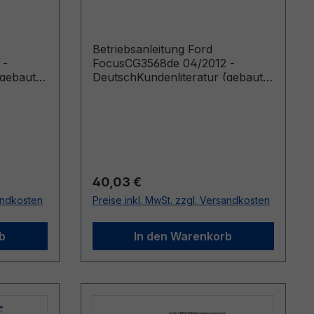
Deutsch
Betriebsanleitung Ford
 -
FocusCG3568de 04/2012 -
(gebaut
DeutschKundenliteratur (gebaut
ab 02.04.2012 gebaut bis
28.05.2012)
Regulärer Preis:
40,03 €
sandkosten
Preise inkl. MwSt. zzgl. Versandkosten
b
In den Warenkorb