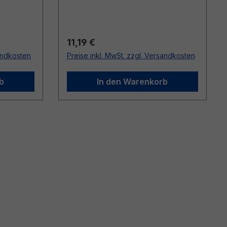
Regulärer Preis:
11,19 €
sandkosten
Preise inkl. MwSt. zzgl. Versandkosten
b
In den Warenkorb