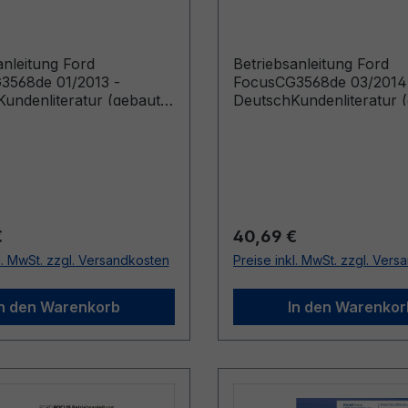
h
Deutsch
anleitung Ford
Betriebsanleitung Ford
3568de 01/2013 -
FocusCG3568de 03/2014
undenliteratur (gebaut
DeutschKundenliteratur 
.2012 gebaut bis
ab 03.03.2014)
13)
r Preis:
Regulärer Preis:
€
40,69 €
l. MwSt. zzgl. Versandkosten
Preise inkl. MwSt. zzgl. Ver
In den Warenkorb
In den Warenkor