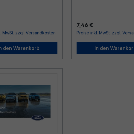
r Preis:
Regulärer Preis:
7,46 €
l. MwSt. zzgl. Versandkosten
Preise inkl. MwSt. zzgl. Ver
In den Warenkorb
In den Warenkor