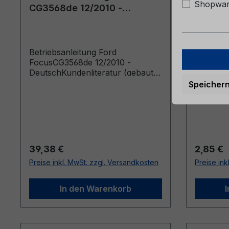
Shopware
CG3568de 12/2010 -
CGPPPP
Deutsch
Deutsc
Betriebsanleitung Ford
Kurzanl
FocusCG3568de 12/2010 -
03/2018
DeutschKundenliteratur (gebaut
Ergänzun
ab 08.03.2011 gebaut bis
10.01.20
Speicher
07.08.2011)
Regulärer Preis:
Reguläre
39,38 €
2,85 €
Preise inkl. MwSt. zzgl. Versandkosten
Preise ink
In den Warenkorb