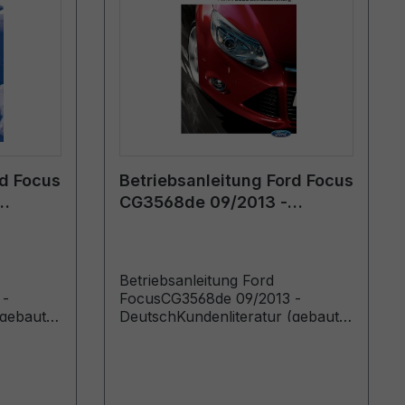
rd Focus
Betriebsanleitung Ford Focus
CG3568de 09/2013 -
Deutsch
Betriebsanleitung Ford
 -
FocusCG3568de 09/2013 -
(gebaut
DeutschKundenliteratur (gebaut
ab 26.08.2013 gebaut bis
02.03.2014)