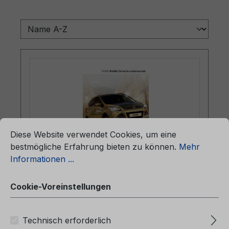
ationen ...
Cookie-Voreinstellungen
Diese Website verwendet Cookies, um eine
bestmögliche Erfahrung bieten zu können.
Mehr
Informationen ...
Betriebsanleitung Ford Kuga
CG3585et 02/2014 - Estnisch
Cookie-Voreinstellungen
Technisch erforderlich