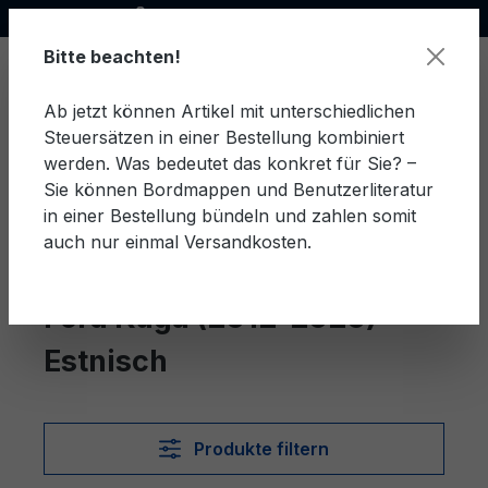
Offizieller Ford Partner
alt springen
Bitte beachten!
Ab jetzt können Artikel mit unterschiedlichen
Steuersätzen in einer Bestellung kombiniert
Ware
werden. Was bedeutet das konkret für Sie? –
Sie können Bordmappen und Benutzerliteratur
in einer Bestellung bündeln und zahlen somit
auch nur einmal Versandkosten.
Estnisch
Kuga (2012-2020)
Ford Kuga (2012-2020)
Estnisch
Produkte filtern