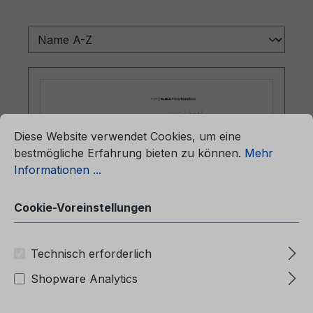
ationen ...
Cookie-Voreinstellungen
Diese Website verwendet Cookies, um eine
bestmögliche Erfahrung bieten zu können.
Mehr
Informationen ...
Cookie-Voreinstellungen
Betriebsanleitung Ford Kuga
Technisch erforderlich
CG3992sv 07/2025 - Schwedisch
Shopware Analytics