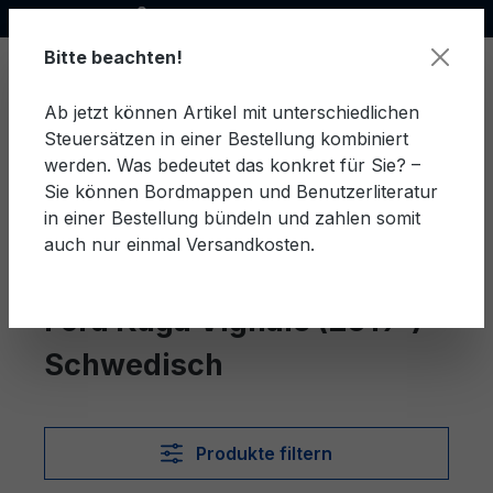
Offizieller Ford Partner
alt springen
Bitte beachten!
Ab jetzt können Artikel mit unterschiedlichen
Steuersätzen in einer Bestellung kombiniert
Ware
werden. Was bedeutet das konkret für Sie? –
Sie können Bordmappen und Benutzerliteratur
in einer Bestellung bündeln und zahlen somit
auch nur einmal Versandkosten.
Schwedisch
Kuga Vignale (2019-)
Ford Kuga Vignale (2019-)
Schwedisch
Produkte filtern