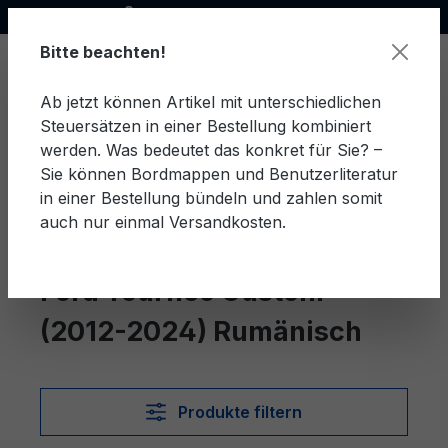
Offizieller Ford Partner
alt springen
Bitte beachten!
Ab jetzt können Artikel mit unterschiedlichen
Steuersätzen in einer Bestellung kombiniert
Ware
werden. Was bedeutet das konkret für Sie? –
Sie können Bordmappen und Benutzerliteratur
in einer Bestellung bündeln und zahlen somit
auch nur einmal Versandkosten.
Rumänisch
Tourneo Custom (2012-2024)
Ford Tourneo Custom
(2012-2024) Rumänisch
Produkte filtern