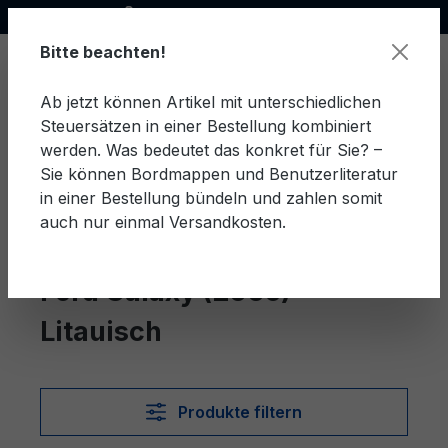
Offizieller Ford Partner
alt springen
Bitte beachten!
Ab jetzt können Artikel mit unterschiedlichen
Steuersätzen in einer Bestellung kombiniert
Ware
werden. Was bedeutet das konkret für Sie? –
Sie können Bordmappen und Benutzerliteratur
in einer Bestellung bündeln und zahlen somit
auch nur einmal Versandkosten.
Litauisch
Galaxy (2006)
Ford Galaxy (2006)
Litauisch
Produkte filtern