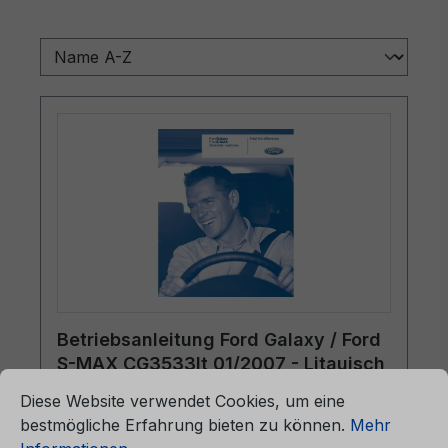
Betriebsanleitung Ford Galaxy / Ford
S-MAX CG3533lt 01/2007 - Litauisch
ationen ...
Cookie-Voreinstellungen
Diese Website verwendet Cookies, um eine
bestmögliche Erfahrung bieten zu können.
Mehr