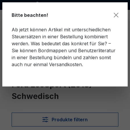
Offizieller Ford Partner
alt springen
Bitte beachten!
Ab jetzt können Artikel mit unterschiedlichen
Steuersätzen in einer Bestellung kombiniert
Ware
werden. Was bedeutet das konkret für Sie? –
Sie können Bordmappen und Benutzerliteratur
in einer Bestellung bündeln und zahlen somit
auch nur einmal Versandkosten.
Schwedisch
EcoSport (2018)
Ford EcoSport (2018)
Schwedisch
Produkte filtern