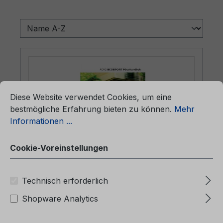
ationen ...
Cookie-Voreinstellungen
Diese Website verwendet Cookies, um eine
bestmögliche Erfahrung bieten zu können.
Mehr
Informationen ...
Cookie-Voreinstellungen
Betriebsanleitung Ford EcoSport
Technisch erforderlich
CG3759sv 02/2019 - Schwedisch
Shopware Analytics