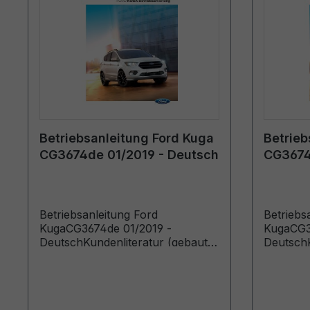
Betriebsanleitung Ford Kuga
Betrieb
CG3674de 01/2019 - Deutsch
CG3674
Deutsc
Betriebsanleitung Ford
Betriebs
KugaCG3674de 01/2019 -
KugaCG3
DeutschKundenliteratur (gebaut
DeutschK
ab 13.03.2019)
ab 23.04
29.09.20