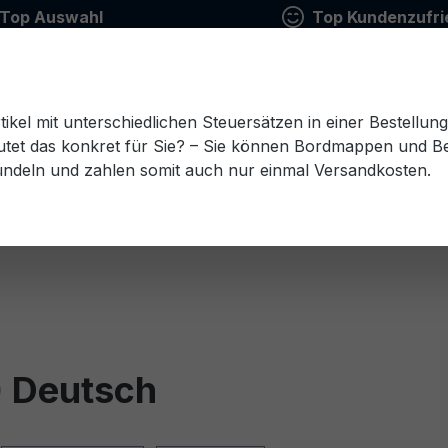
Top Auswahl
Top Kundenzufri
tikel mit unterschiedlichen Steuersätzen in einer Bestellun
tet das konkret für Sie? – Sie können Bordmappen und Ben
ündeln und zahlen somit auch nur einmal Versandkosten.
Estnisch
Finnisch
Französisch
Griechisch
esisch
Rumänisch
Russisch
Schwedisch
Sl
) Deutsch