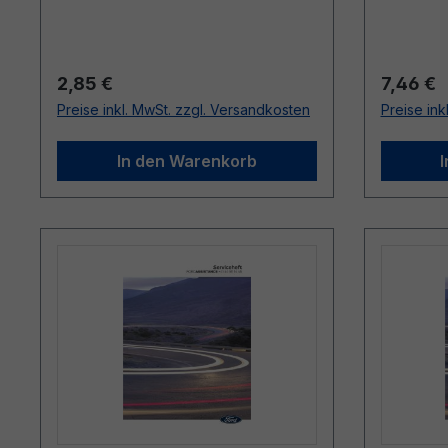
Regulärer Preis:
Reguläre
2,85 €
7,46 €
Preise inkl. MwSt. zzgl. Versandkosten
Preise ink
In den Warenkorb