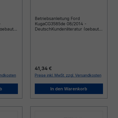
Deutsch
Betriebsanleitung Ford
-
KugaCG3585de 08/2014 -
(gebaut
DeutschKundenliteratur (gebaut
ab 08.09.2014 gebaut bis
31.05.2015)
Regulärer Preis:
41,34 €
sandkosten
Preise inkl. MwSt. zzgl. Versandkosten
b
In den Warenkorb