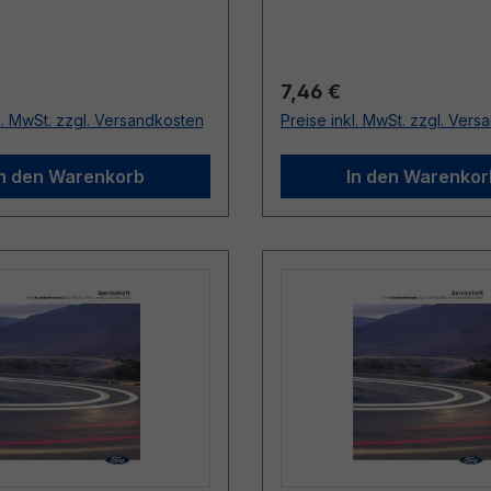
r Preis:
Regulärer Preis:
7,46 €
l. MwSt. zzgl. Versandkosten
Preise inkl. MwSt. zzgl. Ver
In den Warenkorb
In den Warenkor