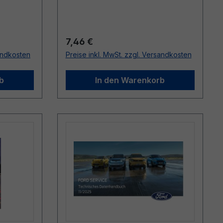
Regulärer Preis:
7,46 €
sandkosten
Preise inkl. MwSt. zzgl. Versandkosten
b
In den Warenkorb