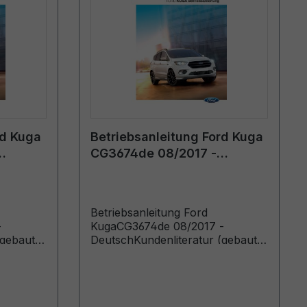
rd Kuga
Betriebsanleitung Ford Kuga
CG3674de 08/2017 -
Deutsch
Betriebsanleitung Ford
-
KugaCG3674de 08/2017 -
(gebaut
DeutschKundenliteratur (gebaut
ab 04.09.2017 gebaut bis
22.04.2018)