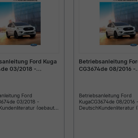
sanleitung Ford Kuga
Betriebsanleitung Fo
de 03/2018 -
CG3674de 08/2016 -
h
Deutsch
anleitung Ford
Betriebsanleitung Ford
674de 03/2018 -
KugaCG3674de 08/2016 
undenliteratur (gebaut
DeutschKundenliteratur 
.2018 gebaut bis
ab 29.08.2016)
18)