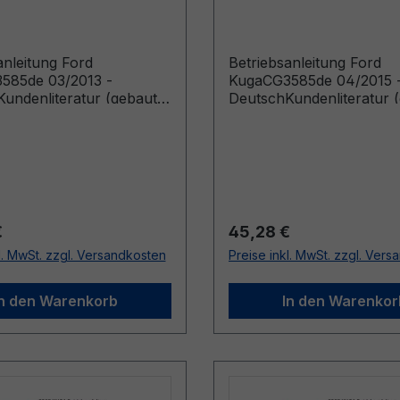
h
Deutsch
anleitung Ford
Betriebsanleitung Ford
585de 03/2013 -
KugaCG3585de 04/2015 
undenliteratur (gebaut
DeutschKundenliteratur 
3.2014)
ab 01.06.2015 gebaut bis
28.08.2016)
r Preis:
Regulärer Preis:
€
45,28 €
l. MwSt. zzgl. Versandkosten
Preise inkl. MwSt. zzgl. Ver
In den Warenkorb
In den Warenkor