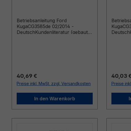
Deutsch
Deutsc
Betriebsanleitung Ford
Betriebs
KugaCG3585de 02/2014 -
KugaCG3
DeutschKundenliteratur (gebaut
DeutschK
ab 10.03.2014 gebaut bis
bis 09.0
07.09.2014)
Regulärer Preis:
Reguläre
40,69 €
40,03 
Preise inkl. MwSt. zzgl. Versandkosten
Preise ink
In den Warenkorb