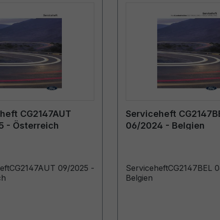
eheft CG2147AUT
Serviceheft CG2147B
 - Österreich
06/2024 - Belgien
heftCG2147AUT 09/2025 -
ServiceheftCG2147BEL 0
ch
Belgien