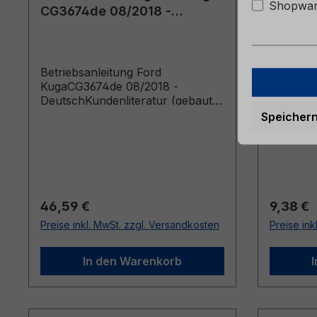
Shopware
CG3674de 08/2018 -
6M51-7
Deutsch
Betriebsanleitung Ford
Bordmap
KugaCG3674de 08/2018 -
7057-B
DeutschKundenliteratur (gebaut
ab 30.09.2018 gebaut bis
Speicher
12.03.2019)
Regulärer Preis:
Reguläre
46,59 €
9,38 €
Preise inkl. MwSt. zzgl. Versandkosten
Preise ink
In den Warenkorb