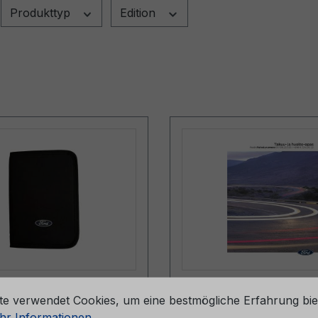
Produkttyp
Edition
stellungen
pe (ohne Inhalt)
Serviceheft CG2147F
te verwendet Cookies, um eine bestmögliche Erfahrung bie
057-BA
06/2024 - Finnland
r Informationen ...