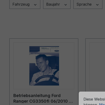
Fahrzeug
Baujahr
Sprache
che Erfahrung bieten zu können.
Mehr Informationen ...
Cookie-Vorein
Betriebsanleitung Ford
Bordmap
Diese Websi
Ranger CG3350fi 06/2010 -
6M51-7
können.
Meh