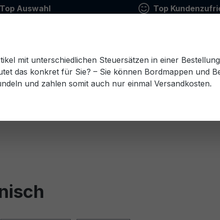
Top Auswahl
Top Kundenzufri
tikel mit unterschiedlichen Steuersätzen in einer Bestellun
tet das konkret für Sie? – Sie können Bordmappen und Ben
ündeln und zahlen somit auch nur einmal Versandkosten.
Estnisch
Finnisch
Französisch
Griechisch
esisch
Rumänisch
Russisch
Schwedisch
Sl
nisch