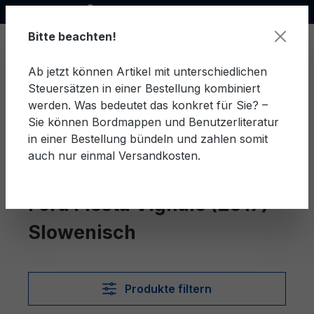
Offizieller Ford Partner
alt springen
Bitte beachten!
Ab jetzt können Artikel mit unterschiedlichen
Steuersätzen in einer Bestellung kombiniert
Ware
werden. Was bedeutet das konkret für Sie? –
Sie können Bordmappen und Benutzerliteratur
in einer Bestellung bündeln und zahlen somit
auch nur einmal Versandkosten.
Slowenisch
Fiesta Vignale (2017)
Ford Fiesta Vignale (2017)
Slowenisch
Produkte filtern