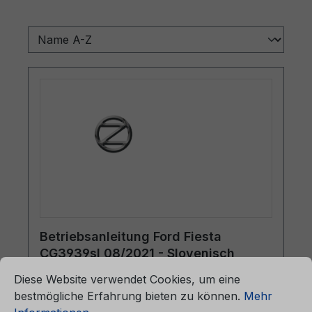
Betriebsanleitung Ford Fiesta
CG3939sl 08/2021 - Slovenisch
ationen ...
Cookie-Voreinstellungen
Diese Website verwendet Cookies, um eine
bestmögliche Erfahrung bieten zu können.
Mehr