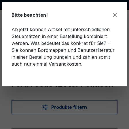
Offizieller Ford Partner
alt springen
Bitte beachten!
Ab jetzt können Artikel mit unterschiedlichen
Steuersätzen in einer Bestellung kombiniert
Ware
werden. Was bedeutet das konkret für Sie? –
Sie können Bordmappen und Benutzerliteratur
in einer Bestellung bündeln und zahlen somit
auch nur einmal Versandkosten.
Polnisch
Focus (2015)
Ford Focus (2015) Polnisch
Produkte filtern