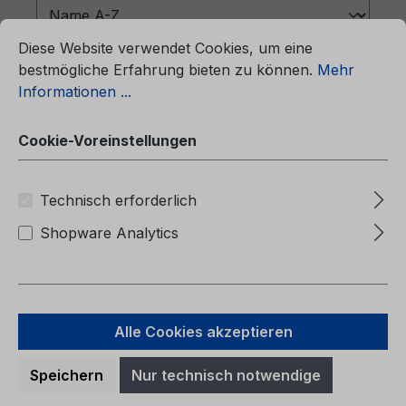
ationen ...
Cookie-Voreinstellungen
Diese Website verwendet Cookies, um eine
bestmögliche Erfahrung bieten zu können.
Mehr
Informationen ...
Cookie-Voreinstellungen
Technisch erforderlich
Shopware Analytics
Betriebsanleitung Ford Focus
CG3630pl 01/2015 - Polnisch
Alle Cookies akzeptieren
Betriebsanleitung Ford FocusCG3630pl
Speichern
Nur technisch notwendige
01/2015 - PolnischInstrukcja obsługi