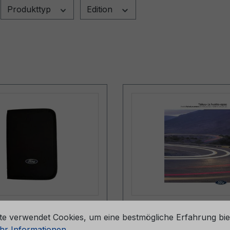
Produkttyp
Edition
stellungen
pe (ohne Inhalt)
Serviceheft CG2147F
te verwendet Cookies, um eine bestmögliche Erfahrung bie
057-BA
06/2024 - Finnland
r Informationen ...