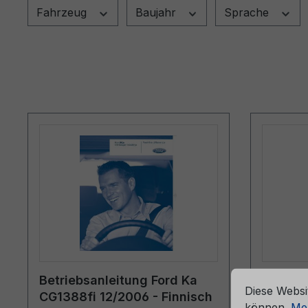
Fahrzeug
Baujahr
Sprache
che Erfahrung bieten zu können.
Mehr Informationen ...
Cookie-Vorein
Betriebsanleitung Ford Ka
Bordmap
Diese Websi
CG1388fi 12/2006 - Finnisch
6M51-7
können.
Meh