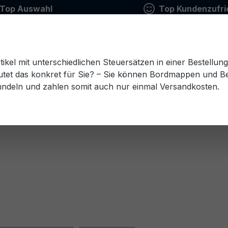
Top Auswahl
Top Kundenzufri
tikel mit unterschiedlichen Steuersätzen in einer Bestellun
tet das konkret für Sie? – Sie können Bordmappen und Ben
ündeln und zahlen somit auch nur einmal Versandkosten.
Estnisch
Finnisch
Französisch
Griechisch
esisch
Rumänisch
Russisch
Schwedisch
Sl