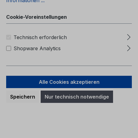
Informationen ...
Betriebsanleitung Ford MondeoCG3633el
02/2015 - GriechischΕγχειρίδιο κατόχου
(Οχήματα κατασκευής από: 20/4/2015)
Cookie-Voreinstellungen
Technisch erforderlich
Shopware Analytics
Regulärer Preis:
44,63 €
Preise inkl. MwSt. zzgl. Versandkosten
Alle Cookies akzeptieren
In den Warenkorb
Speichern
Nur technisch notwendige