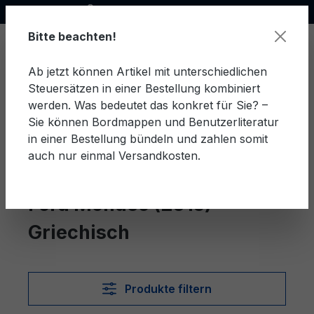
Offizieller Ford Partner
alt springen
Bitte beachten!
Ab jetzt können Artikel mit unterschiedlichen
Steuersätzen in einer Bestellung kombiniert
Ware
werden. Was bedeutet das konkret für Sie? –
Sie können Bordmappen und Benutzerliteratur
in einer Bestellung bündeln und zahlen somit
auch nur einmal Versandkosten.
Griechisch
Mondeo (2015)
Ford Mondeo (2015)
Griechisch
Produkte filtern