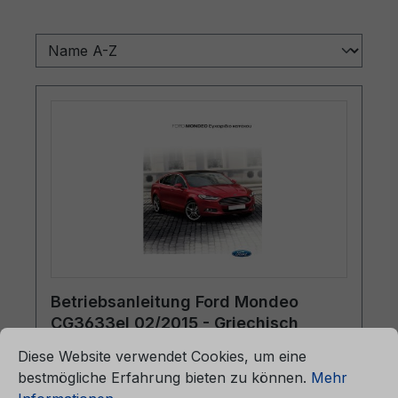
Betriebsanleitung Ford Mondeo
CG3633el 02/2015 - Griechisch
ationen ...
Cookie-Voreinstellungen
Diese Website verwendet Cookies, um eine
bestmögliche Erfahrung bieten zu können.
Mehr