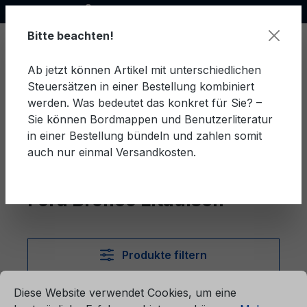
Offizieller Ford Partner
alt springen
Bitte beachten!
Ab jetzt können Artikel mit unterschiedlichen
Steuersätzen in einer Bestellung kombiniert
Ware
werden. Was bedeutet das konkret für Sie? –
Sie können Bordmappen und Benutzerliteratur
in einer Bestellung bündeln und zahlen somit
auch nur einmal Versandkosten.
Litauisch
Bronco
Ford Bronco Litauisch
Produkte filtern
ationen ...
Cookie-Voreinstellungen
Diese Website verwendet Cookies, um eine