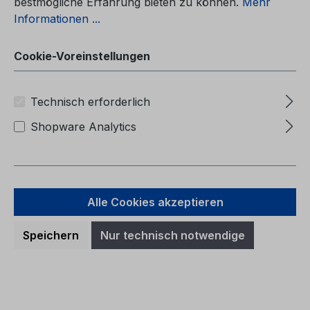
bestmögliche Erfahrung bieten zu können.
Mehr
Informationen ...
Cookie-Voreinstellungen
Technisch erforderlich
Shopware Analytics
Alle Cookies akzeptieren
Betriebsanleitung Ford Bronco
CG3977lt 08/2022 - Litauisch
Speichern
Nur technisch notwendige
Betriebsanleitung Ford BroncoCG3977lt
08/2022 - LitauischIpašnieka rokasgramata