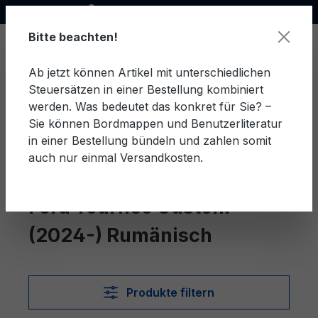
Offizieller Ford Partner
alt springen
Bitte beachten!
Ab jetzt können Artikel mit unterschiedlichen
Steuersätzen in einer Bestellung kombiniert
Ware
werden. Was bedeutet das konkret für Sie? –
Sie können Bordmappen und Benutzerliteratur
in einer Bestellung bündeln und zahlen somit
auch nur einmal Versandkosten.
Rumänisch
Tourneo Custom (2024-)
Ford Tourneo Custom
(2024-) Rumänisch
Produkte filtern