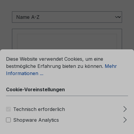
ationen ...
Cookie-Voreinstellungen
Diese Website verwendet Cookies, um eine
bestmögliche Erfahrung bieten zu können.
Mehr
Informationen ...
Cookie-Voreinstellungen
Betriebsanleitung Ford Tourneo
Custom / Transit Custom CG3964ro
Technisch erforderlich
02/2024 - Rumänisch
Shopware Analytics