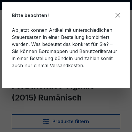
Offizieller Ford Partner
alt springen
Bitte beachten!
Ab jetzt können Artikel mit unterschiedlichen
Steuersätzen in einer Bestellung kombiniert
Ware
werden. Was bedeutet das konkret für Sie? –
Sie können Bordmappen und Benutzerliteratur
in einer Bestellung bündeln und zahlen somit
auch nur einmal Versandkosten.
Rumänisch
Mondeo Vignale (2015)
Ford Mondeo Vignale
(2015) Rumänisch
Produkte filtern