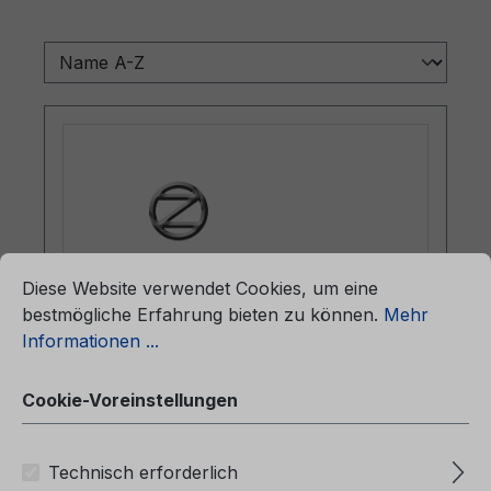
ationen ...
Cookie-Voreinstellungen
Diese Website verwendet Cookies, um eine
bestmögliche Erfahrung bieten zu können.
Mehr
Informationen ...
Betriebsanleitung Ford Mondeo
Vignale CG3651ro 01/2021 -
Cookie-Voreinstellungen
Rumänisch
Technisch erforderlich