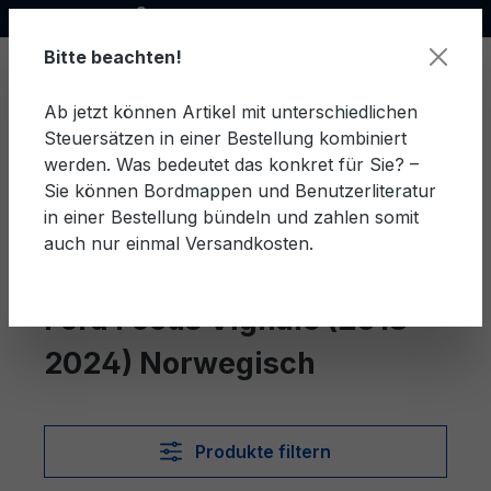
Offizieller Ford Partner
alt springen
Bitte beachten!
Ab jetzt können Artikel mit unterschiedlichen
Steuersätzen in einer Bestellung kombiniert
Ware
werden. Was bedeutet das konkret für Sie? –
Sie können Bordmappen und Benutzerliteratur
in einer Bestellung bündeln und zahlen somit
auch nur einmal Versandkosten.
Norwegisch
Focus Vignale (2018-2024)
Ford Focus Vignale (2018-
2024) Norwegisch
Produkte filtern