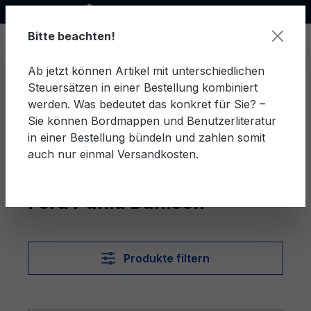
Offizieller Ford Partner
alt springen
Bitte beachten!
Ab jetzt können Artikel mit unterschiedlichen
Steuersätzen in einer Bestellung kombiniert
Ware
werden. Was bedeutet das konkret für Sie? –
Sie können Bordmappen und Benutzerliteratur
in einer Bestellung bündeln und zahlen somit
auch nur einmal Versandkosten.
Dänisch
Puma
Ford Puma Dänisch
Produkte filtern