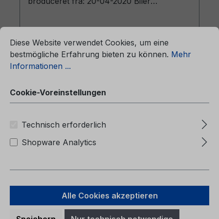
produceret fra: 20-04-2020 Biler
produceret frem til: 20-09-2020)
ationen ...
Cookie-Voreinstellungen
Diese Website verwendet Cookies, um eine
bestmögliche Erfahrung bieten zu können.
Mehr
Informationen ...
Regulärer Preis:
47,90 €
Preise inkl. MwSt. zzgl. Versandkosten
Cookie-Voreinstellungen
In den Warenkorb
Technisch erforderlich
Shopware Analytics
Alle Cookies akzeptieren
Speichern
Nur technisch notwendige