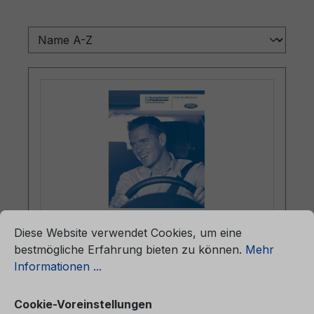
ationen ...
Cookie-Voreinstellungen
Diese Website verwendet Cookies, um eine
Betriebsanleitung Ford
bestmögliche Erfahrung bieten zu können.
Mehr
TourneoConnect / Ford
Informationen ...
TransitConnect CG3526da 01/2009 -
Dänisch
Cookie-Voreinstellungen