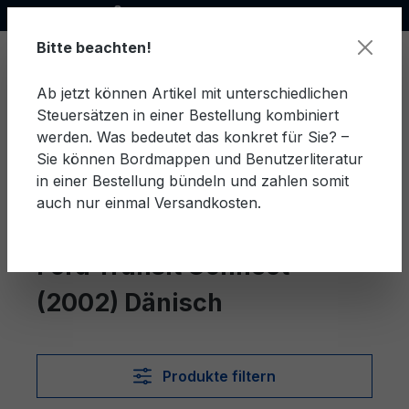
Offizieller Ford Partner
alt springen
Bitte beachten!
Ab jetzt können Artikel mit unterschiedlichen
Steuersätzen in einer Bestellung kombiniert
Ware
werden. Was bedeutet das konkret für Sie? –
Sie können Bordmappen und Benutzerliteratur
in einer Bestellung bündeln und zahlen somit
auch nur einmal Versandkosten.
Dänisch
Transit Connect (2002)
Ford Transit Connect
(2002) Dänisch
Produkte filtern