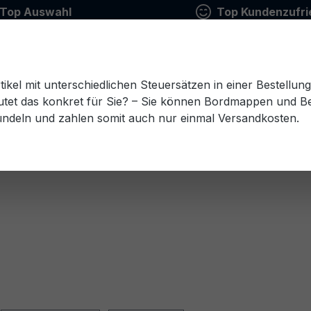
Top Auswahl
Top Kundenzufri
tikel mit unterschiedlichen Steuersätzen in einer Bestellun
tet das konkret für Sie? – Sie können Bordmappen und Ben
ündeln und zahlen somit auch nur einmal Versandkosten.
Estnisch
Finnisch
Französisch
Griechisch
esisch
Rumänisch
Russisch
Schwedisch
Sl