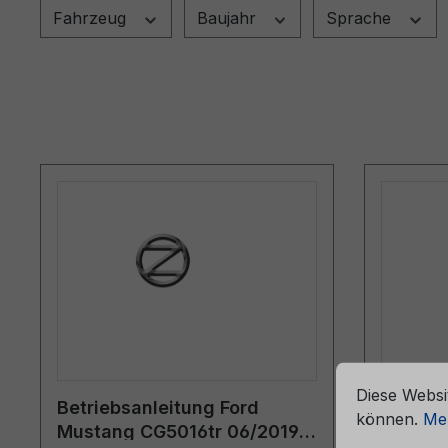
Fahrzeug
Baujahr
Sprache
che Erfahrung bieten zu können.
Mehr Informationen ...
Cookie-Vorein
Diese Websi
Betriebsanleitung Ford
Bordmap
können.
Meh
Mustang CG5016tr 06/2019 -
6M51-7