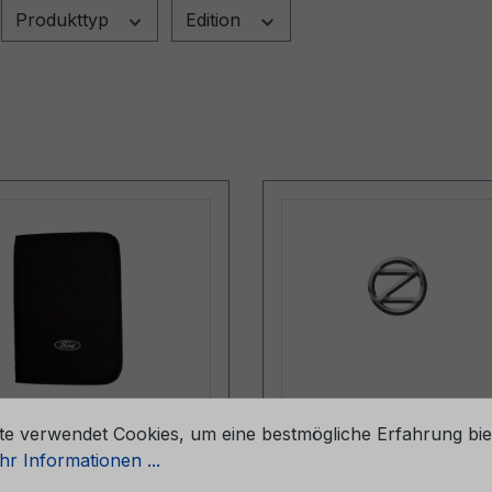
Produkttyp
Edition
stellungen
te verwendet Cookies, um eine bestmögliche Erfahrung bie
pe (ohne Inhalt)
Kurzanleitung Ford 
r Informationen ...
057-BA
CGZZZZtr 02/2015 - T