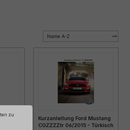
ten zu
Mustang
Kurzanleitung Ford Mustang
ürkisch
CGZZZZtr 06/2015 - Türkisch