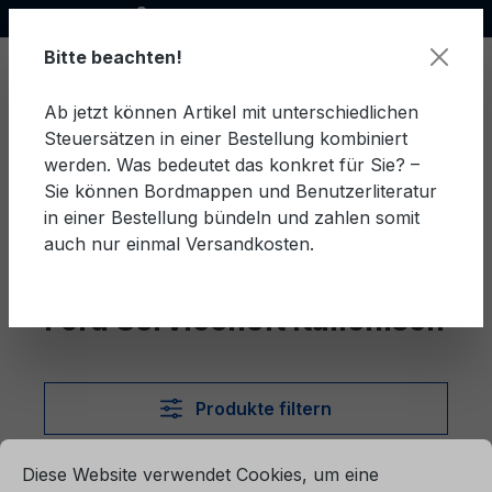
Offizieller Ford Partner
alt springen
Bitte beachten!
Ab jetzt können Artikel mit unterschiedlichen
Steuersätzen in einer Bestellung kombiniert
Ware
werden. Was bedeutet das konkret für Sie? –
Sie können Bordmappen und Benutzerliteratur
in einer Bestellung bündeln und zahlen somit
auch nur einmal Versandkosten.
Italienisch
Serviceheft
Ford Serviceheft Italienisch
Produkte filtern
ationen ...
Cookie-Voreinstellungen
Diese Website verwendet Cookies, um eine