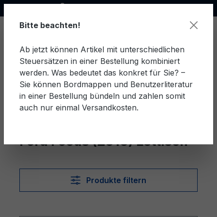
Offizieller Ford Partner
alt springen
Bitte beachten!
Ab jetzt können Artikel mit unterschiedlichen
Steuersätzen in einer Bestellung kombiniert
Ware
werden. Was bedeutet das konkret für Sie? –
Sie können Bordmappen und Benutzerliteratur
in einer Bestellung bündeln und zahlen somit
auch nur einmal Versandkosten.
Lettisch
Focus (2010)
Ford Focus (2010) Lettisch
Produkte filtern