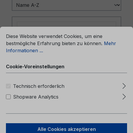
ationen ...
Cookie-Voreinstellungen
Diese Website verwendet Cookies, um eine
bestmögliche Erfahrung bieten zu können.
Mehr
Informationen ...
Cookie-Voreinstellungen
Technisch erforderlich
Betriebsanleitung Ford Focus
CG3568lv 01/2012 - Lettisch
Shopware Analytics
Betriebsanleitung Ford FocusCG3568lv
01/2012 - LettischSavininko vadovas
Alle Cookies akzeptieren