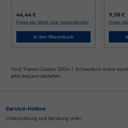
Regulärer Preis:
Reguläre
44,44 €
9,38 €
Preise inkl. MwSt. zzgl. Versandkosten
Preise ink
In den Warenkorb
Ford Transit Custom (2024-) Schwedisch online kauf
jetzt bequem bestellen
Service-Hotline
Unterstützung und Beratung unter: