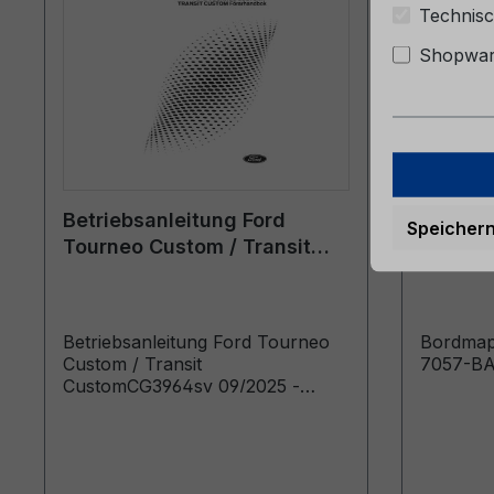
Technisc
Shopware
Betriebsanleitung Ford
Bordmap
Speicher
Tourneo Custom / Transit
6M51-7
Custom CG3964sv 09/2025 -
Schwedisch
Betriebsanleitung Ford Tourneo
Bordmap
Custom / Transit
7057-B
CustomCG3964sv 09/2025 -
SchwedischAnvändarhandbok
(Bilar tillverkade från: 2025-12-15
Bilar tillverkade fram till: 2026-05-
10)