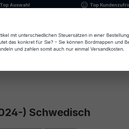
Top Auswahl
Top Kundenzufri
tikel mit unterschiedlichen Steuersätzen in einer Bestellun
tet das konkret für Sie? – Sie können Bordmappen und Ben
ündeln und zahlen somit auch nur einmal Versandkosten.
Estnisch
Finnisch
Französisch
Griechisch
esisch
Rumänisch
Russisch
Schwedisch
Sl
2024-) Schwedisch