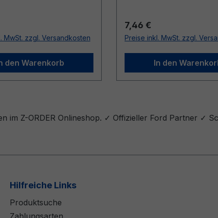
r Preis:
Regulärer Preis:
7,46 €
l. MwSt. zzgl. Versandkosten
Preise inkl. MwSt. zzgl. Ver
In den Warenkorb
In den Warenkor
en im Z-ORDER Onlineshop. ✓ Offizieller Ford Partner ✓ S
Hilfreiche Links
Produktsuche
Zahlungsarten