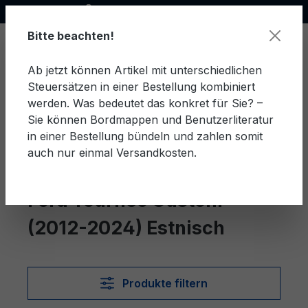
Offizieller Ford Partner
alt springen
Bitte beachten!
Ab jetzt können Artikel mit unterschiedlichen
Steuersätzen in einer Bestellung kombiniert
Ware
werden. Was bedeutet das konkret für Sie? –
Sie können Bordmappen und Benutzerliteratur
in einer Bestellung bündeln und zahlen somit
auch nur einmal Versandkosten.
Estnisch
Tourneo Custom (2012-2024)
Ford Tourneo Custom
(2012-2024) Estnisch
Produkte filtern