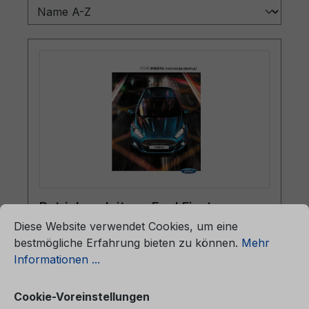
ationen ...
Betriebsanleitung Ford Fiesta
Cookie-Voreinstellungen
CG3582pl 02/2014 - Polnisch
Diese Website verwendet Cookies, um eine
bestmögliche Erfahrung bieten zu können.
Mehr
Informationen ...
Betriebsanleitung Ford FiestaCG3582pl
02/2014 - PolnischInstrukcja obsługi
Cookie-Voreinstellungen