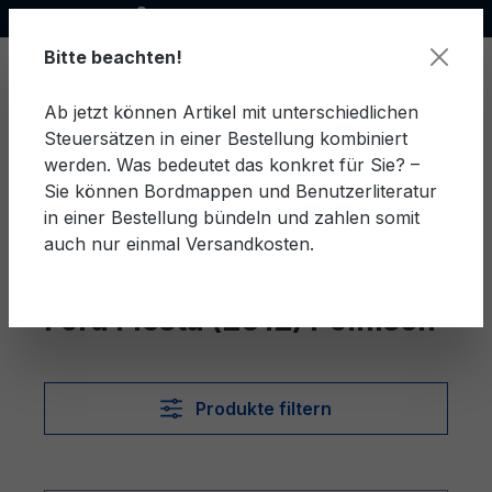
Offizieller Ford Partner
alt springen
Bitte beachten!
Ab jetzt können Artikel mit unterschiedlichen
Steuersätzen in einer Bestellung kombiniert
Ware
werden. Was bedeutet das konkret für Sie? –
Sie können Bordmappen und Benutzerliteratur
in einer Bestellung bündeln und zahlen somit
auch nur einmal Versandkosten.
Polnisch
Fiesta (2012)
Ford Fiesta (2012) Polnisch
Produkte filtern