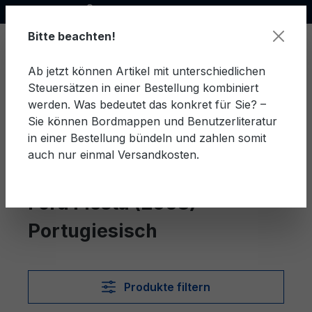
Offizieller Ford Partner
alt springen
Bitte beachten!
Ab jetzt können Artikel mit unterschiedlichen
Steuersätzen in einer Bestellung kombiniert
Ware
werden. Was bedeutet das konkret für Sie? –
Sie können Bordmappen und Benutzerliteratur
in einer Bestellung bündeln und zahlen somit
auch nur einmal Versandkosten.
Portugiesisch
Fiesta (2008)
Ford Fiesta (2008)
Portugiesisch
Produkte filtern