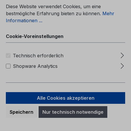
Betriebsanleitung Ford FiestaCG3545pt
02/2011 - PortugiesischManual do
Diese Website verwendet Cookies, um eine
proprietário (Veículos fabricados a partir
bestmögliche Erfahrung bieten zu können.
Mehr
de: 02/05/2011 Veículos fabricados até:
Informationen ...
26/02/2012)
Cookie-Voreinstellungen
Regulärer Preis:
Technisch erforderlich
35,44 €
Preise inkl. MwSt. zzgl. Versandkosten
Shopware Analytics
In den Warenkorb
Alle Cookies akzeptieren
Speichern
Nur technisch notwendige