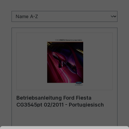
Betriebsanleitung Ford Fiesta
CG3545pt 02/2011 - Portugiesisch
ationen ...
Cookie-Voreinstellungen