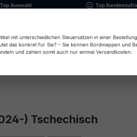
Top Auswahl
Top Kundenzufri
tikel mit unterschiedlichen Steuersätzen in einer Bestellun
tet das konkret für Sie? – Sie können Bordmappen und Ben
ündeln und zahlen somit auch nur einmal Versandkosten.
Estnisch
Finnisch
Französisch
Griechisch
esisch
Rumänisch
Russisch
Schwedisch
Sl
2024-) Tschechisch