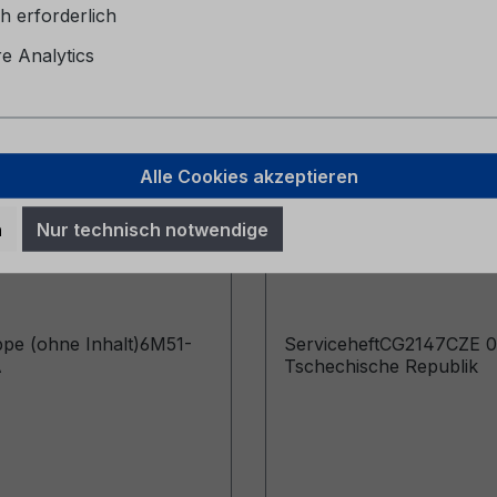
h erforderlich
 Analytics
Alle Cookies akzeptieren
pe (ohne Inhalt)
Serviceheft CG2147C
n
Nur technisch notwendige
057-BA
06/2024 - Tschechis
Republik
pe (ohne Inhalt)6M51-
ServiceheftCG2147CZE 0
A
Tschechische Republik