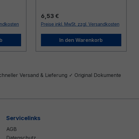
Regulärer Preis:
6,53 €
sandkosten
Preise inkl. MwSt. zzgl. Versandkosten
b
In den Warenkorb
chneller Versand & Lieferung ✓ Original Dokumente
Servicelinks
AGB
Datenschutz