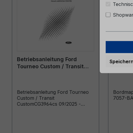
Technisc
Shopware
Betriebsanleitung Ford
Bordmap
Speicher
Tourneo Custom / Transit
6M51-7
Custom CG3964cs 09/2025 -
Tschechisch
Betriebsanleitung Ford Tourneo
Bordmap
Custom / Transit
7057-B
CustomCG3964cs 09/2025 -
TschechischNávod k obsluze
(Vozidla vyráběná od: 15.12.2025
Vozidla vyráběná do: 10.05.2026)