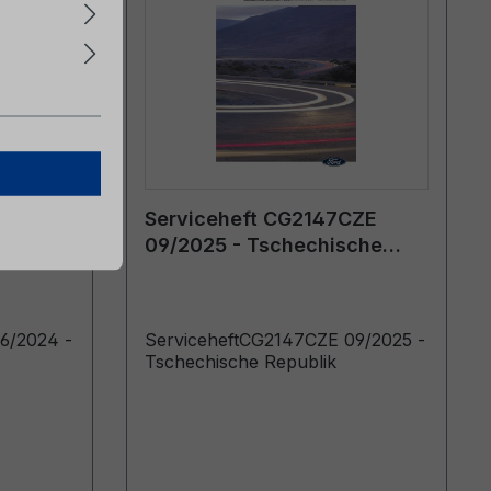
ZE
Serviceheft CG2147CZE
che
09/2025 - Tschechische
Republik
6/2024 -
ServiceheftCG2147CZE 09/2025 -
Tschechische Republik