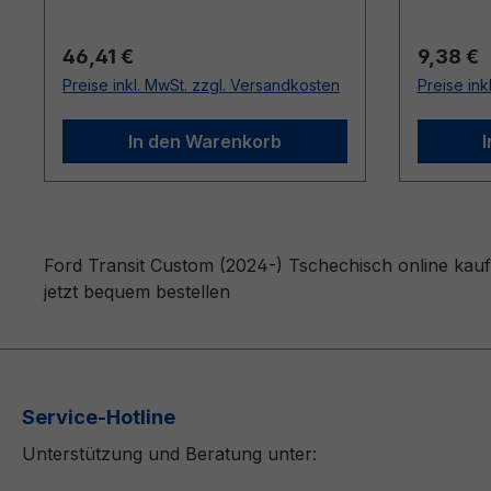
Regulärer Preis:
Reguläre
46,41 €
9,38 €
Preise inkl. MwSt. zzgl. Versandkosten
Preise ink
In den Warenkorb
Ford Transit Custom (2024-) Tschechisch online kauf
jetzt bequem bestellen
Service-Hotline
Unterstützung und Beratung unter: