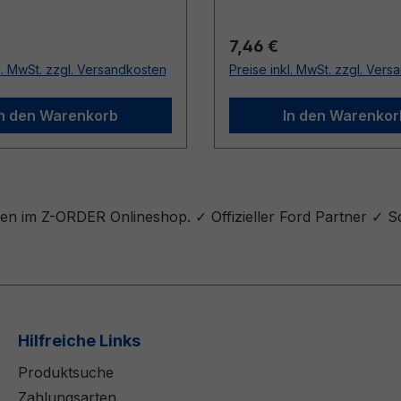
r Preis:
Regulärer Preis:
7,46 €
l. MwSt. zzgl. Versandkosten
Preise inkl. MwSt. zzgl. Ver
In den Warenkorb
In den Warenkor
en im Z-ORDER Onlineshop. ✓ Offizieller Ford Partner ✓ S
Hilfreiche Links
Produktsuche
Zahlungsarten