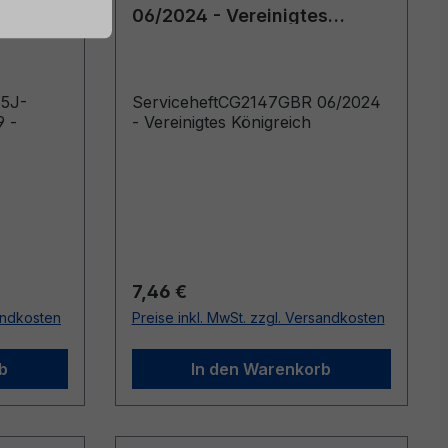
019 -
06/2024 - Vereinigtes
Königreich
E5J-
ServiceheftCG2147GBR 06/2024
9 -
- Vereinigtes Königreich
Regulärer Preis:
7,46 €
sandkosten
Preise inkl. MwSt. zzgl. Versandkosten
b
In den Warenkorb