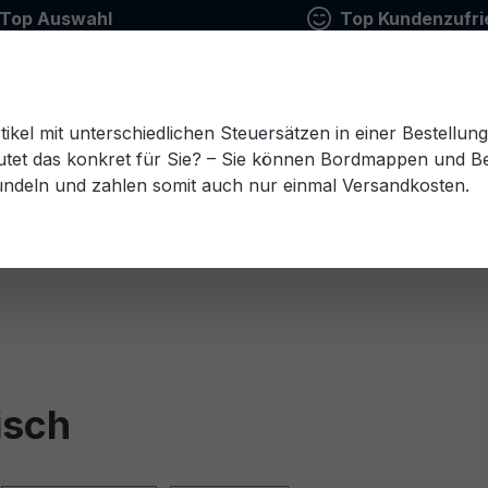
Top Auswahl
Top Kundenzufri
tikel mit unterschiedlichen Steuersätzen in einer Bestellun
tet das konkret für Sie? – Sie können Bordmappen und Ben
ündeln und zahlen somit auch nur einmal Versandkosten.
Estnisch
Finnisch
Französisch
Griechisch
esisch
Rumänisch
Russisch
Schwedisch
Sl
isch