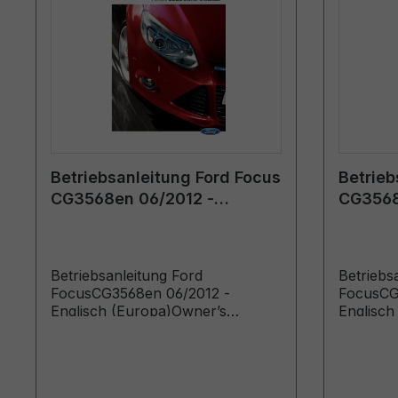
Betriebsanleitung Ford Focus
Betrieb
CG3568en 06/2012 -
CG3568
Englisch (Europa)
Englisc
Betriebsanleitung Ford
Betriebs
FocusCG3568en 06/2012 -
FocusCG
Englisch (Europa)Owner’s
Englisch
Manual (Vehicles Built From:
Manual (
29/05/2012 Vehicles Built Up To:
08/08/20
03/10/2012)
08/01/20