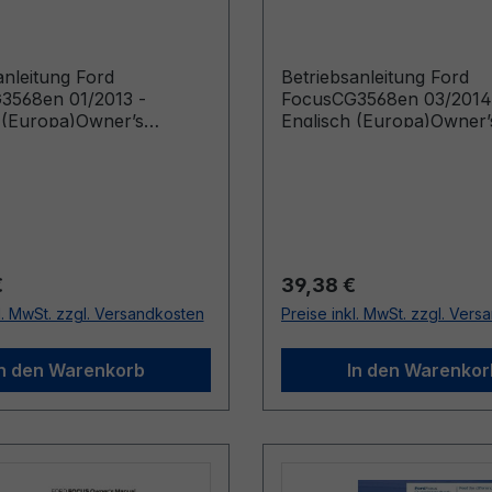
h (Europa)
Englisch (Europa)
anleitung Ford
Betriebsanleitung Ford
3568en 01/2013 -
FocusCG3568en 03/2014
 (Europa)Owner’s
Englisch (Europa)Owner’
Vehicles Built From:
Manual (Vehicles Built F
12 Vehicles Built Up To:
03/03/2014)
13)
r Preis:
Regulärer Preis:
€
39,38 €
l. MwSt. zzgl. Versandkosten
Preise inkl. MwSt. zzgl. Ver
In den Warenkorb
In den Warenkor