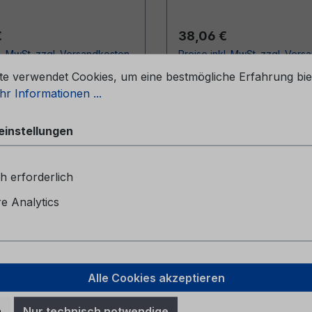
r Preis:
Regulärer Preis:
€
38,06 €
l. MwSt. zzgl. Versandkosten
Preise inkl. MwSt. zzgl. Ver
stellungen
te verwendet Cookies, um eine bestmögliche Erfahrung bie
In den Warenkorb
In den Warenkor
r Informationen ...
einstellungen
h erforderlich
 Analytics
Alle Cookies akzeptieren
leitung SYNC 3
Kurzanleitung SYNC 
n
Nur technisch notwendige