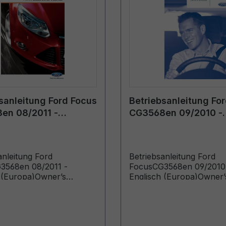
sanleitung Ford Focus
Betriebsanleitung Fo
en 08/2011 -
CG3568en 09/2010 -
h (Europa)
Englisch (Europa)
anleitung Ford
Betriebsanleitung Ford
3568en 08/2011 -
FocusCG3568en 09/2010
 (Europa)Owner’s
Englisch (Europa)Owner’
Vehicles Built From:
Manual (Vehicles Built F
11 Vehicles Built Up To:
06/12/2010 Vehicles Built
12)
07/03/2011)