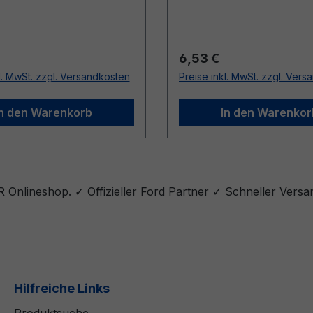
r Preis:
Regulärer Preis:
6,53 €
l. MwSt. zzgl. Versandkosten
Preise inkl. MwSt. zzgl. Ver
In den Warenkorb
In den Warenkor
 Onlineshop. ✓ Offizieller Ford Partner ✓ Schneller Vers
Hilfreiche Links
Produktsuche