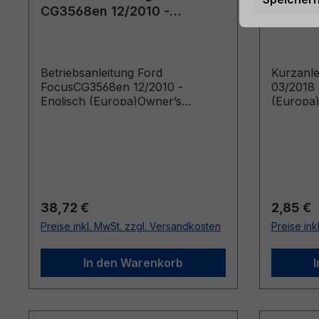
CG3568en 12/2010 -
CGPPPP
Englisch (Europa)
Englisc
Betriebsanleitung Ford
Kurzanl
FocusCG3568en 12/2010 -
03/2018 
Englisch (Europa)Owner’s
(Europa
Manual (Vehicles Built From:
Guide (V
08/03/2011 Vehicles Built Up To:
30/01/20
07/08/2011)
Regulärer Preis:
Reguläre
38,72 €
2,85 €
Preise inkl. MwSt. zzgl. Versandkosten
Preise ink
In den Warenkorb