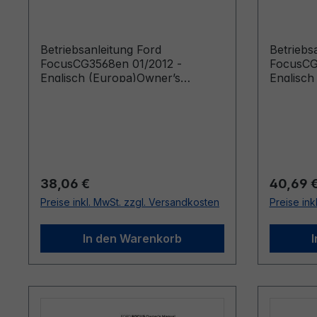
Englisch (Europa)
Englisc
Betriebsanleitung Ford
Betriebs
FocusCG3568en 01/2012 -
FocusCG
Englisch (Europa)Owner’s
Englisch
Manual (Vehicles Built From:
Manual (
09/01/2012 Vehicles Built Up To:
04/10/20
01/04/2012)
25/08/20
Regulärer Preis:
Reguläre
38,06 €
40,69 
Preise inkl. MwSt. zzgl. Versandkosten
Preise ink
In den Warenkorb