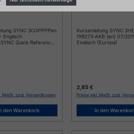
en 03/2018 -
19B273-AKB (en) 07/2
h (Europa)
Englisch (Europa)
eitung SYNC 3CGPPPPen
Kurzanleitung SYNC 3H
- Englisch
19B273-AKB (en) 07/201
)SYNC Quick Reference
Englisch (Europa)
ehicles Built From:
18)
r Preis:
Regulärer Preis:
2,85 €
l. MwSt. zzgl. Versandkosten
Preise inkl. MwSt. zzgl. Ver
In den Warenkorb
In den Warenkor