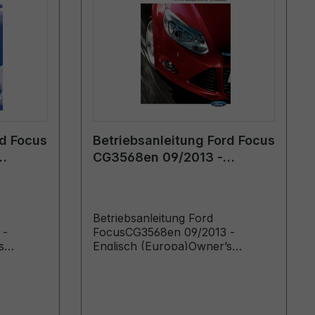
rd Focus
Betriebsanleitung Ford Focus
CG3568en 09/2013 -
Englisch (Europa)
Betriebsanleitung Ford
 -
FocusCG3568en 09/2013 -
s
Englisch (Europa)Owner’s
rom:
Manual (Vehicles Built From:
 Up To:
26/08/2013 Vehicles Built Up To:
02/03/2014)