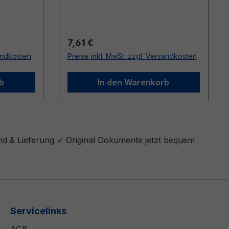
Regulärer Preis:
7,61 €
sandkosten
Preise inkl. MwSt. zzgl. Versandkosten
b
In den Warenkorb
and & Lieferung ✓ Original Dokumente jetzt bequem
Servicelinks
AGB