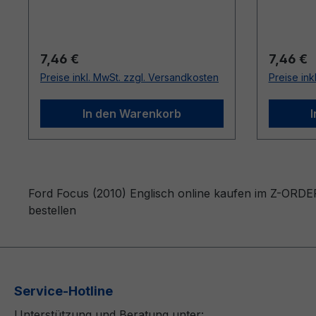
Regulärer Preis:
Reguläre
7,46 €
7,46 €
Preise inkl. MwSt. zzgl. Versandkosten
Preise ink
In den Warenkorb
Ford Focus (2010) Englisch online kaufen im Z-ORDER
bestellen
Service-Hotline
Unterstützung und Beratung unter: