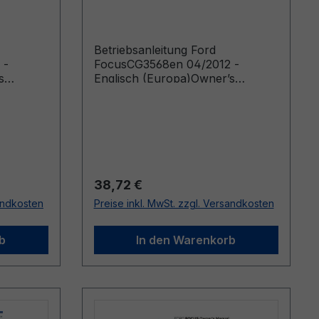
Englisch (Europa)
Betriebsanleitung Ford
 -
FocusCG3568en 04/2012 -
s
Englisch (Europa)Owner’s
rom:
Manual (Vehicles Built From:
02/04/2012 Vehicles Built Up To:
28/05/2012)
Regulärer Preis:
38,72 €
sandkosten
Preise inkl. MwSt. zzgl. Versandkosten
b
In den Warenkorb