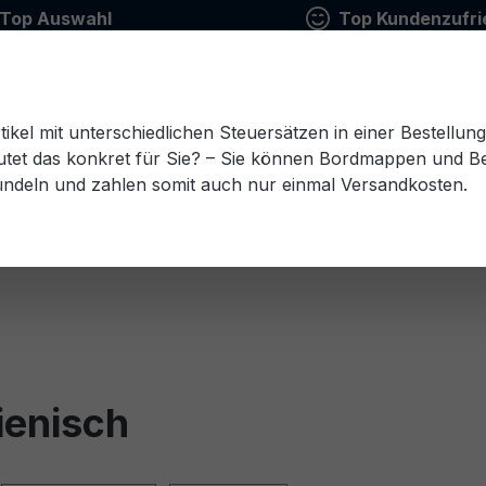
Top Auswahl
Top Kundenzufri
tikel mit unterschiedlichen Steuersätzen in einer Bestellun
tet das konkret für Sie? – Sie können Bordmappen und Ben
ündeln und zahlen somit auch nur einmal Versandkosten.
Estnisch
Finnisch
Französisch
Griechisch
esisch
Rumänisch
Russisch
Schwedisch
Sl
ienisch