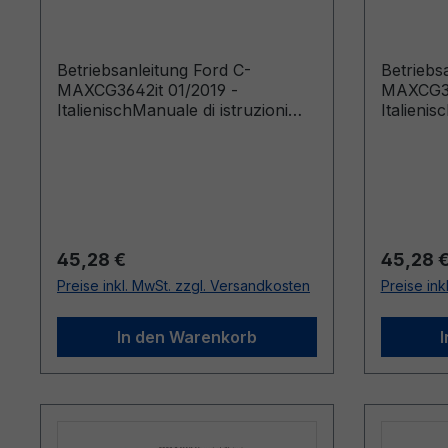
Italienisch
Italieni
Betriebsanleitung Ford C-
Betriebs
MAXCG3642it 01/2019 -
MAXCG36
ItalienischManuale di istruzioni
Italienis
(Veicoli costruiti a partire da:
(Veicoli c
08/04/2019)
19/07/20
Regulärer Preis:
Reguläre
45,28 €
45,28 
Preise inkl. MwSt. zzgl. Versandkosten
Preise ink
In den Warenkorb