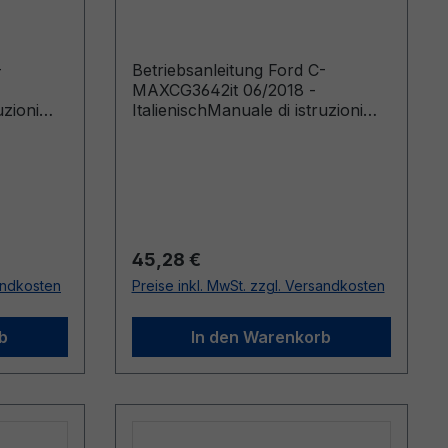
Italienisch
-
Betriebsanleitung Ford C-
MAXCG3642it 06/2018 -
uzioni
ItalienischManuale di istruzioni
 da:
(Veicoli costruiti a partire da:
20/08/2018 Veicoli costruiti fino a:
07/04/2019)
Regulärer Preis:
45,28 €
sandkosten
Preise inkl. MwSt. zzgl. Versandkosten
b
In den Warenkorb