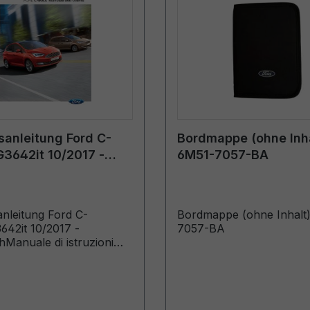
sanleitung Ford C-
Bordmappe (ohne Inha
3642it 10/2017 -
6M51-7057-BA
sch
anleitung Ford C-
Bordmappe (ohne Inhalt
42it 10/2017 -
7057-BA
chManuale di istruzioni
ostruiti a partire da:
8 Veicoli costruiti fino a:
18)