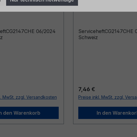
4 - Schweiz
09/2025 - Schweiz
heftCG2147CHE 06/2024
ServiceheftCG2147CHE 0
iz
Schweiz
r Preis:
Regulärer Preis:
7,46 €
l. MwSt. zzgl. Versandkosten
Preise inkl. MwSt. zzgl. Ver
In den Warenkorb
In den Warenkor