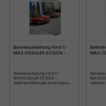
Betriebsanleitung Ford C-
Betrieb
MAX CG3642it 07/2016 -
MAX CG
Italienisch
Italieni
Betriebsanleitung Ford C-
Betriebs
MAXCG3642it 07/2016 -
MAXCG36
ItalienischManuale di istruzioni
Italienis
(Veicoli costruiti a partire da:
(Veicoli c
05/09/2016)
08/01/201
19/08/20