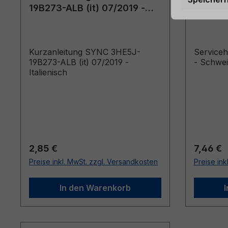
19B273-ALB (it) 07/2019 -
06/202
Italienisch
Kurzanleitung SYNC 3HE5J-
Service
19B273-ALB (it) 07/2019 -
- Schwe
Italienisch
Regulärer Preis:
Reguläre
2,85 €
7,46 €
Preise inkl. MwSt. zzgl. Versandkosten
Preise ink
In den Warenkorb