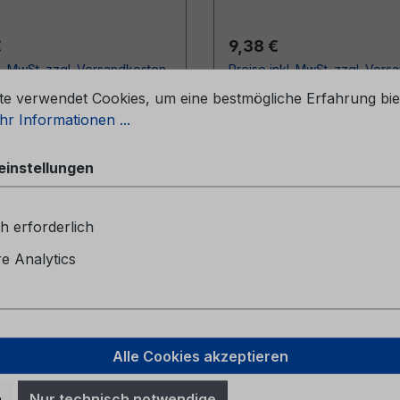
r Preis:
Regulärer Preis:
€
9,38 €
l. MwSt. zzgl. Versandkosten
Preise inkl. MwSt. zzgl. Ver
stellungen
te verwendet Cookies, um eine bestmögliche Erfahrung bie
In den Warenkorb
In den Warenkor
r Informationen ...
einstellungen
h erforderlich
 Analytics
Alle Cookies akzeptieren
eheft CG2147CHE
Serviceheft CG2147
n
Nur technisch notwendige