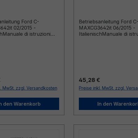
sch
Italienisch
anleitung Ford C-
Betriebsanleitung Ford C
42it 02/2015 -
MAXCG3642it 06/2015 -
chManuale di istruzioni
ItalienischManuale di istr
ostruiti fino a:
(Veicoli costruiti a partire
15)
20/07/2015)
r Preis:
Regulärer Preis:
€
45,28 €
l. MwSt. zzgl. Versandkosten
Preise inkl. MwSt. zzgl. Ver
In den Warenkorb
In den Warenkor