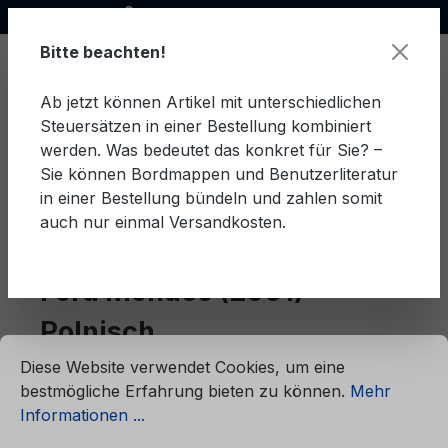
Offizieller Ford Partner
alt springen
Bitte beachten!
Ab jetzt können Artikel mit unterschiedlichen
Steuersätzen in einer Bestellung kombiniert
Ware
werden. Was bedeutet das konkret für Sie? –
Sie können Bordmappen und Benutzerliteratur
in einer Bestellung bündeln und zahlen somit
auch nur einmal Versandkosten.
Polnisch
Mondeo (2001)
Ford Mondeo (2001)
Polnisch
ationen ...
Cookie-Voreinstellungen
Diese Website verwendet Cookies, um eine
bestmögliche Erfahrung bieten zu können.
Mehr
Produkte filtern
Informationen ...