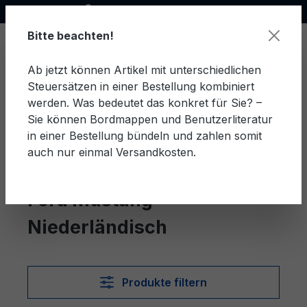
Offizieller Ford Partner
alt springen
Bitte beachten!
Ab jetzt können Artikel mit unterschiedlichen
Steuersätzen in einer Bestellung kombiniert
Ware
werden. Was bedeutet das konkret für Sie? –
Sie können Bordmappen und Benutzerliteratur
in einer Bestellung bündeln und zahlen somit
auch nur einmal Versandkosten.
Niederländisch
Mustang
Ford Mustang
Niederländisch
Produkte filtern