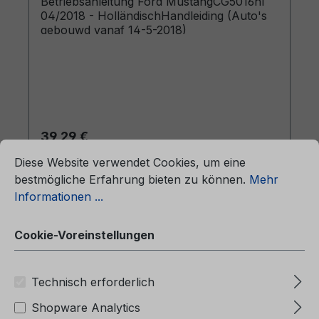
Betriebsanleitung Ford MustangCG5016nl
04/2018 - HolländischHandleiding (Auto's
gebouwd vanaf 14-5-2018)
Regulärer Preis:
39,29 €
ationen ...
Cookie-Voreinstellungen
Preise inkl. MwSt. zzgl. Versandkosten
Diese Website verwendet Cookies, um eine
bestmögliche Erfahrung bieten zu können.
Mehr
In den Warenkorb
Informationen ...
Cookie-Voreinstellungen
Technisch erforderlich
Shopware Analytics