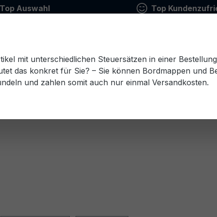
Top Auswahl
Top Kundenzufri
tikel mit unterschiedlichen Steuersätzen in einer Bestellun
tet das konkret für Sie? – Sie können Bordmappen und Ben
ündeln und zahlen somit auch nur einmal Versandkosten.
Estnisch
Finnisch
Französisch
Griechisch
esisch
Rumänisch
Russisch
Schwedisch
Sl