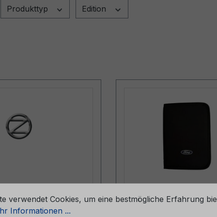
Produkttyp
Edition
stellungen
sanleitung Ford Capri
Bordmappe (ohne Inha
te verwendet Cookies, um eine bestmögliche Erfahrung bie
et 08/2024 -
6M51-7057-BA
r Informationen ...