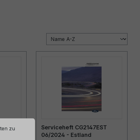
lt)
Serviceheft CG2147EST
ten zu
06/2024 - Estland