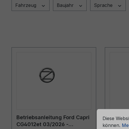
Fahrzeug
Baujahr
Sprache
che Erfahrung bieten zu können.
Mehr Informationen ...
Cookie-Vorein
Betriebsanleitung Ford Capri
Betrieb
Diese Websi
CG4012et 03/2026 -
CG4012
können.
Meh