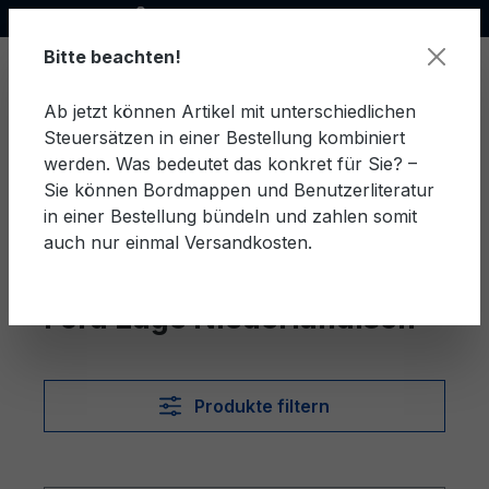
Offizieller Ford Partner
alt springen
Bitte beachten!
Ab jetzt können Artikel mit unterschiedlichen
Steuersätzen in einer Bestellung kombiniert
Ware
werden. Was bedeutet das konkret für Sie? –
Sie können Bordmappen und Benutzerliteratur
in einer Bestellung bündeln und zahlen somit
auch nur einmal Versandkosten.
Niederländisch
Edge
Ford Edge Niederländisch
Produkte filtern