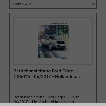
Betriebsanleitung Ford Edge
CG5011nl 06/2017 - Holländisch
Betriebsanleitung Ford EdgeCG5011nl
06/2017 - HolländischHandleiding
ationen ...
Cookie-Voreinstellungen