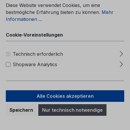
Diese Website verwendet Cookies, um eine
bestmögliche Erfahrung bieten zu können.
Mehr
Informationen ...
Cookie-Voreinstellungen
Regulärer Preis:
44,14 €
Preise inkl. MwSt. zzgl. Versandkosten
Technisch erforderlich
Shopware Analytics
In den Warenkorb
Alle Cookies akzeptieren
Speichern
Nur technisch notwendige