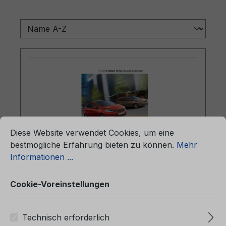
ationen ...
Cookie-Voreinstellungen
Diese Website verwendet Cookies, um eine
bestmögliche Erfahrung bieten zu können.
Mehr
Informationen ...
Betriebsanleitung Ford C-MAX
CG3642et 01/2019 - Estnisch
Cookie-Voreinstellungen
Technisch erforderlich