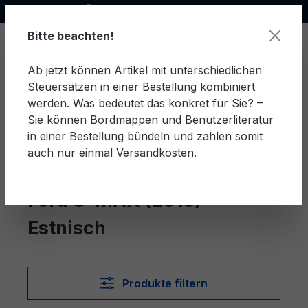
Offizieller Ford Partner
alt springen
Bitte beachten!
Ab jetzt können Artikel mit unterschiedlichen
Steuersätzen in einer Bestellung kombiniert
Ware
werden. Was bedeutet das konkret für Sie? –
Sie können Bordmappen und Benutzerliteratur
in einer Bestellung bündeln und zahlen somit
auch nur einmal Versandkosten.
Estnisch
C-MAX (2015)
Ford C-MAX (2015)
Estnisch
Produkte filtern