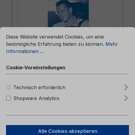
ationen ...
Cookie-Voreinstellungen
Diese Website verwendet Cookies, um eine
bestmögliche Erfahrung bieten zu können.
Mehr
Informationen ...
Betriebsanleitung Ford Galaxy / Ford
S-MAX CG3533de 01/2007 - Deutsch
Cookie-Voreinstellungen
Betriebsanleitung Ford Galaxy / Ford S-
Technisch erforderlich
MAXCG3533de 01/2007 -
DeutschKundenliteratur (gebaut ab
Shopware Analytics
06.03.2006 gebaut bis 19.08.2007)
Alle Cookies akzeptieren