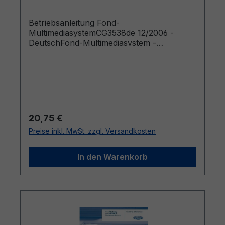
Betriebsanleitung Fond-
MultimediasystemCG3538de 12/2006 -
DeutschFond-Multimediasystem -
Ergänzung
Regulärer Preis:
20,75 €
Preise inkl. MwSt. zzgl. Versandkosten
In den Warenkorb