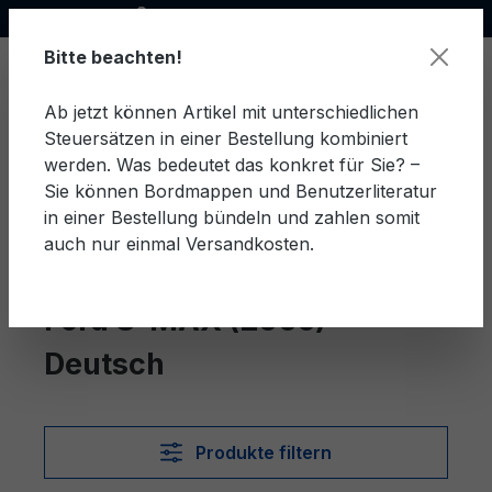
Offizieller Ford Partner
alt springen
Bitte beachten!
Ab jetzt können Artikel mit unterschiedlichen
Steuersätzen in einer Bestellung kombiniert
Ware
werden. Was bedeutet das konkret für Sie? –
Sie können Bordmappen und Benutzerliteratur
in einer Bestellung bündeln und zahlen somit
auch nur einmal Versandkosten.
Deutsch
S-MAX (2006)
Ford S-MAX (2006)
Deutsch
Produkte filtern