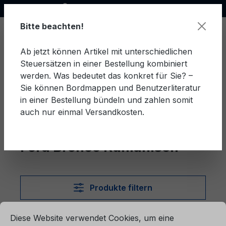
Offizieller Ford Partner
alt springen
Bitte beachten!
Ab jetzt können Artikel mit unterschiedlichen
Steuersätzen in einer Bestellung kombiniert
Ware
werden. Was bedeutet das konkret für Sie? –
Sie können Bordmappen und Benutzerliteratur
in einer Bestellung bündeln und zahlen somit
auch nur einmal Versandkosten.
Rumänisch
Bronco
Ford Bronco Rumänisch
Produkte filtern
ationen ...
Cookie-Voreinstellungen
Diese Website verwendet Cookies, um eine