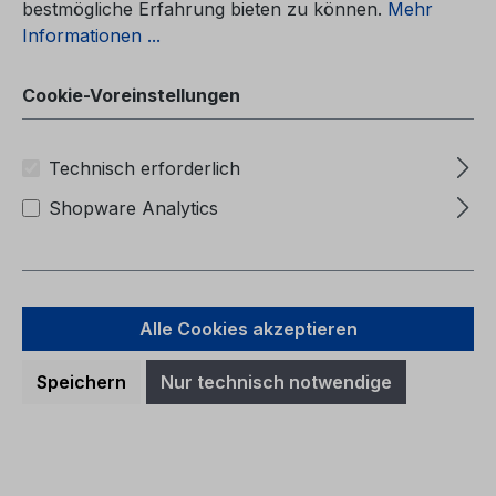
bestmögliche Erfahrung bieten zu können.
Mehr
Informationen ...
Cookie-Voreinstellungen
Technisch erforderlich
Shopware Analytics
Alle Cookies akzeptieren
Betriebsanleitung Ford Bronco
CG3977ro 08/2022 - Rumänisch
Speichern
Nur technisch notwendige
Betriebsanleitung Ford BroncoCG3977ro
08/2022 - RumänischManualul de utilizare