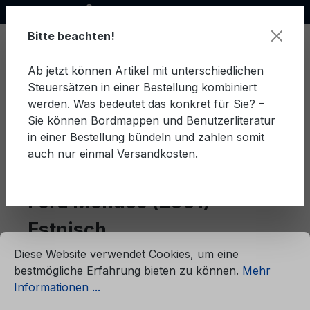
Offizieller Ford Partner
alt springen
Bitte beachten!
Ab jetzt können Artikel mit unterschiedlichen
Steuersätzen in einer Bestellung kombiniert
Ware
werden. Was bedeutet das konkret für Sie? –
Sie können Bordmappen und Benutzerliteratur
in einer Bestellung bündeln und zahlen somit
auch nur einmal Versandkosten.
Estnisch
Mondeo (2001)
Ford Mondeo (2001)
Estnisch
ationen ...
Cookie-Voreinstellungen
Diese Website verwendet Cookies, um eine
bestmögliche Erfahrung bieten zu können.
Mehr
Produkte filtern
Informationen ...