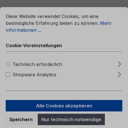
ationen ...
Cookie-Voreinstellungen
Diese Website verwendet Cookies, um eine
bestmögliche Erfahrung bieten zu können.
Mehr
Informationen ...
Cookie-Voreinstellungen
Technisch erforderlich
Shopware Analytics
Betriebsanleitung Ford Ka CG3549cs
07/2008 - Tschechisch
Alle Cookies akzeptieren
Speichern
Nur technisch notwendige