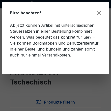
Offizieller Ford Partner
alt springen
Bitte beachten!
Ab jetzt können Artikel mit unterschiedlichen
Steuersätzen in einer Bestellung kombiniert
Ware
werden. Was bedeutet das konkret für Sie? –
Sie können Bordmappen und Benutzerliteratur
in einer Bestellung bündeln und zahlen somit
auch nur einmal Versandkosten.
Tschechisch
Ka (2008)
Ford Ka (2008)
Tschechisch
Produkte filtern