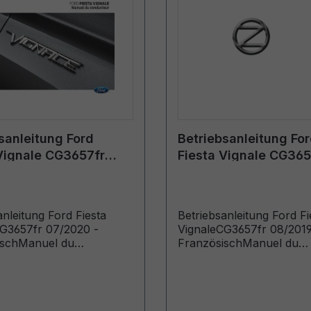
sanleitung Ford
Betriebsanleitung Fo
Vignale CG3657fr
Fiesta Vignale CG365
 - Französisch
08/2019 - Französisc
anleitung Ford Fiesta
Betriebsanleitung Ford Fi
G3657fr 07/2020 -
VignaleCG3657fr 08/2019
ischManuel du
FranzösischManuel du
ur (Véhicules produits à
conducteur (Véhicules pr
e: 14/09/2020 Véhicules
partir de: 14/10/2019 Véh
 jusqu’au: 14/03/2021)
produits jusqu’au: 05/01/