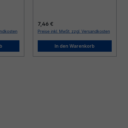
Regulärer Preis:
7,46 €
sandkosten
Preise inkl. MwSt. zzgl. Versandkosten
b
In den Warenkorb