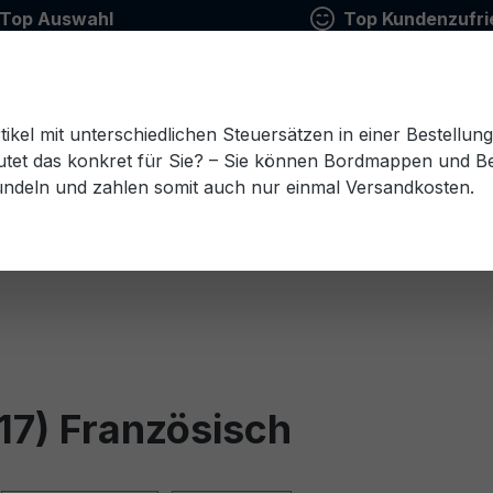
Top Auswahl
Top Kundenzufri
tikel mit unterschiedlichen Steuersätzen in einer Bestellun
tet das konkret für Sie? – Sie können Bordmappen und Ben
ündeln und zahlen somit auch nur einmal Versandkosten.
Estnisch
Finnisch
Französisch
Griechisch
esisch
Rumänisch
Russisch
Schwedisch
Sl
17) Französisch