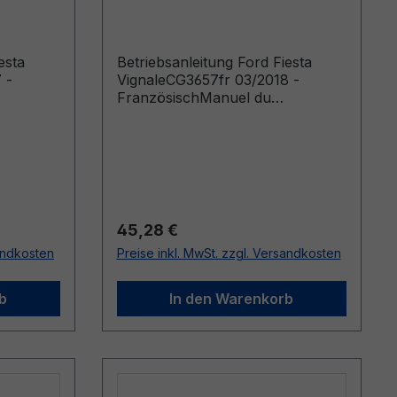
h
03/2018 - Französisch
esta
Betriebsanleitung Ford Fiesta
 -
VignaleCG3657fr 03/2018 -
FranzösischManuel du
oduits
conducteur (Véhicules produits à
partir de: 16/04/2018 Véhicules
produits jusqu’au: 26/08/2018)
Regulärer Preis:
45,28 €
sandkosten
Preise inkl. MwSt. zzgl. Versandkosten
b
In den Warenkorb