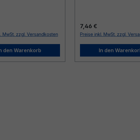
r Preis:
Regulärer Preis:
7,46 €
l. MwSt. zzgl. Versandkosten
Preise inkl. MwSt. zzgl. Ver
In den Warenkorb
In den Warenkor