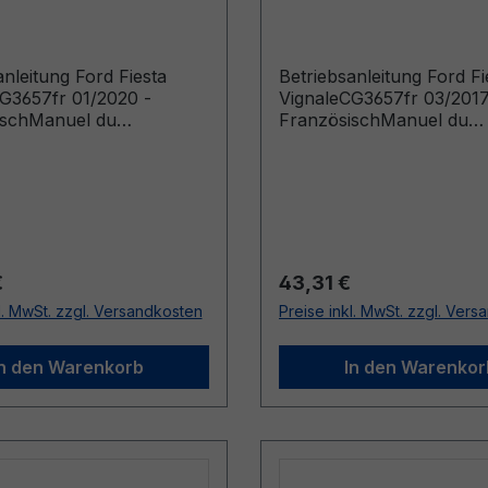
 - Französisch
03/2017 - Französisc
anleitung Ford Fiesta
Betriebsanleitung Ford Fi
G3657fr 01/2020 -
VignaleCG3657fr 03/2017
ischManuel du
FranzösischManuel du
ur (Véhicules produits à
conducteur (Véhicules pr
e: 20/04/2020 Véhicules
jusqu’au: 15/04/2018)
 jusqu’au: 20/09/2020)
r Preis:
Regulärer Preis:
€
43,31 €
l. MwSt. zzgl. Versandkosten
Preise inkl. MwSt. zzgl. Ver
In den Warenkorb
In den Warenkor