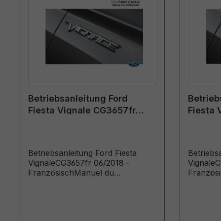
Betriebsanleitung Ford
Betrieb
Fiesta Vignale CG3657fr
Fiesta 
06/2018 - Französisch
07/2020
Betriebsanleitung Ford Fiesta
Betriebs
VignaleCG3657fr 06/2018 -
VignaleC
FranzösischManuel du
Französ
conducteur (Véhicules produits à
conducte
partir de: 27/08/2018 Véhicules
partir d
produits jusqu’au: 27/01/2019)
produits