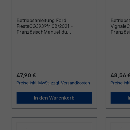
Französisch
01/2020
Betriebsanleitung Ford
Betriebs
FiestaCG3939fr 08/2021 -
VignaleC
FranzösischManuel du
Französ
conducteur (Véhicules produits à
conducte
partir de: 22/11/2021)
partir d
produits
Regulärer Preis:
Reguläre
47,90 €
48,56 
Preise inkl. MwSt. zzgl. Versandkosten
Preise ink
In den Warenkorb