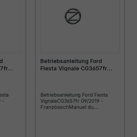
rd
Betriebsanleitung Ford
7fr
Fiesta Vignale CG3657fr
h
09/2019 - Französisch
esta
Betriebsanleitung Ford Fiesta
 -
VignaleCG3657fr 09/2019 -
FranzösischManuel du
oduits à
conducteur (Véhicules produits à
icules
partir de: 06/01/2020 Véhicules
2020)
produits jusqu’au: 19/04/2020)