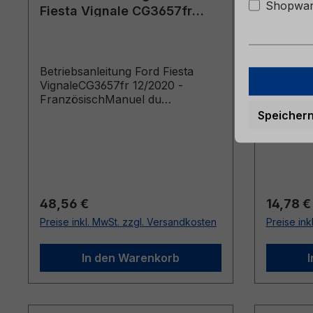
Shopware
Fiesta Vignale CG3657fr
Inhalt)
12/2020 - Französisch
Betriebsanleitung Ford Fiesta
Bordmap
VignaleCG3657fr 12/2020 -
Inhalt)
FranzösischManuel du
conducteur (Véhicules produits à
Speicher
partir de: 15/03/2021 Véhicules
produits jusqu’au: 21/11/2021)
Regulärer Preis:
Reguläre
48,56 €
14,78 €
Preise inkl. MwSt. zzgl. Versandkosten
Preise ink
In den Warenkorb