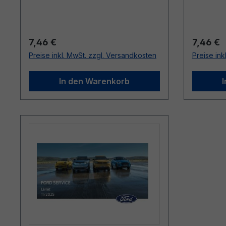
Regulärer Preis:
Reguläre
7,46 €
7,46 €
Preise inkl. MwSt. zzgl. Versandkosten
Preise ink
In den Warenkorb