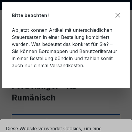
Offizieller Ford Partner
alt springen
Bitte beachten!
Ab jetzt können Artikel mit unterschiedlichen
Steuersätzen in einer Bestellung kombiniert
Ware
werden. Was bedeutet das konkret für Sie? –
Sie können Bordmappen und Benutzerliteratur
in einer Bestellung bündeln und zahlen somit
auch nur einmal Versandkosten.
Rumänisch
Ranger - RB
Ford Ranger - RB
Rumänisch
ationen ...
Produkte filtern
Cookie-Voreinstellungen
Diese Website verwendet Cookies, um eine